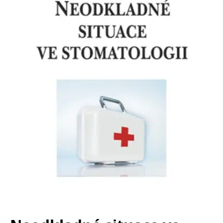
Nezbytné
Analytické
Marketingové
Funkční
Nezařazené soubory
Nezbytně nutné soubory cookie umožňují základní funkce webových
stránek, jako je přihlášení uživatele a správa účtu. Webové stránky nelze
bez nezbytně nutných souborů cookie správně používat.
Provider /
Název
Vyprší
Popis
Doména
CookieScriptConsent
1 měsíc
Tento soubor
CookieScript
cookie
www.grada.cz
používá
služba
Cookie-
Script.com k
zapamatování
předvoleb
souhlasu se
soubory
cookie
návštěvníků.
Je nutné, aby
banner
cookie
Cookie-
Script.com
fungoval