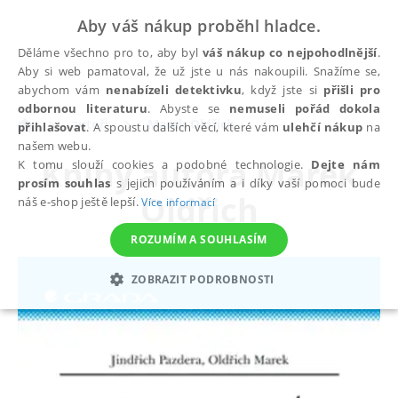
Aby váš nákup proběhl hladce.
Děláme všechno pro to, aby byl
váš nákup co nejpohodlnější
.
Aby si web pamatoval, že už jste u nás nakoupili. Snažíme se,
abychom vám
nenabízeli detektivku
, když jste si
přišli pro
odbornou literaturu
. Abyste se
nemuseli pořád dokola
autoři
Marek Oldřich
přihlašovat
. A spoustu dalších věcí, které vám
ulehčí nákup
na
našem webu.
Knihy autora
Marek
K tomu slouží cookies a podobné technologie.
Dejte nám
prosím souhlas
s jejich používáním a i díky vaší pomoci bude
Oldřich
náš e-shop ještě lepší.
Více informací
ROZUMÍM A SOUHLASÍM
ZOBRAZIT PODROBNOSTI
NEZBYTNÉ
ANALYTICKÉ
MARKETINGOVÉ
FUNKČNÍ
NEZAŘAZENÉ SOUBORY