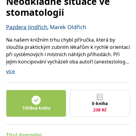
Neodkladné situace ve
správně.
stomatologii
PHPSESSID
Zavřením
Cookie
PHP.net
prohlížeče
generovaný
www.bambook.cz
aplikacemi
založenými
Pazdera Jindřich
Marek Oldřich
,
na jazyce
PHP. Toto je
univerzální
Na našem knižním trhu chybí příručka, která by
identifikátor
používaný k
sloužila praktickým zubním lékařům k rychlé orientaci
udržování
proměnných
při systémových i místních náhlých příhodách. Při
relací
jejím koncipování vycházeli oba autoři (anesteziolog a
uživatelů.
Obvykle se
maxilofaciální chirurg) z vlastních bohatých
jedná o
více
náhodně
zkušeností i z úspěšných kurzů první pomoci, které
vygenerované
pro stomatology již řadu let pořádají.
číslo, jeho
použití může
být specifické
pro daný
web, ale
E-kniha
dobrým
Tištěná kniha
příkladem je
238
Kč
udržování
přihlášeného
stavu
uživatele mezi
stránkami.
Titul doprodán