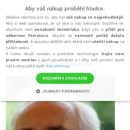
Aby váš nákup proběhl hladce.
Děláme všechno pro to, aby byl
váš nákup co nejpohodlnější
.
Aby si web pamatoval, že už jste u nás nakoupili. Snažíme se,
abychom vám
nenabízeli detektivku
, když jste si
přišli pro
odbornou literaturu
. Abyste se
nemuseli pořád dokola
autoři
Vlastimil Marek
přihlašovat
. A spoustu dalších věcí, které vám
ulehčí nákup
na
našem webu.
K tomu slouží cookies a podobné technologie.
Dejte nám
prosím souhlas
s jejich používáním a i díky vaší pomoci bude
Vlastimil Marek
náš e-shop ještě lepší.
Více informací
ROZUMÍM A SOUHLASÍM
ZOBRAZIT PODROBNOSTI
NEZBYTNÉ
ANALYTICKÉ
MARKETINGOVÉ
FUNKČNÍ
NEZAŘAZENÉ SOUBORY