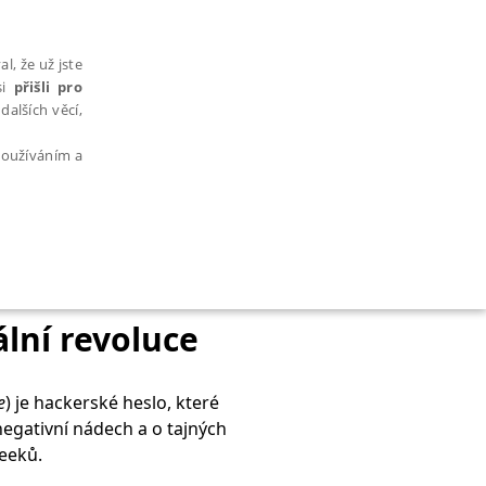
l, že už jste
si
přišli pro
dalších věcí,
 používáním a
AŘAZENÉ SOUBORY
ální revoluce
e
) je hackerské heslo, které
negativní nádech a o tajných
bytně nutných souborů cookie správně používat.
eeků.