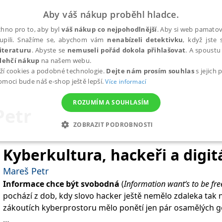
Aby váš nákup proběhl hladce.
hno pro to, aby byl
váš nákup co nejpohodlnější
. Aby si web pamatova
upili. Snažíme se, abychom vám
nenabízeli detektivku
, když jste 
iteraturu
. Abyste se
nemuseli pořád dokola přihlašovat
. A spoustu 
lehčí nákup
na našem webu.
ží cookies a podobné technologie.
Dejte nám prosím souhlas
s jejich
pomoci bude náš e-shop ještě lepší.
Více informací
ROZUMÍM A SOUHLASÍM
Petr
ZOBRAZIT PODROBNOSTI
ANALYTICKÉ
MARKETINGOVÉ
FUNKČNÍ
NEZ
Kyberkultura, hackeři a digit
Mareš Petr
Informace chce být svobodná
(
Information want‘s to be fre
Nezbytné
Analytické
Marketingové
Funkční
Nezařazené soubory
pochází z dob, kdy slovo hacker ještě nemělo zdaleka tak 
h stránek, jako je přihlášení uživatele a správa účtu. Webové stránky nelze bez nez
zákoutích kyberprostoru mělo ponětí jen pár osamělých g