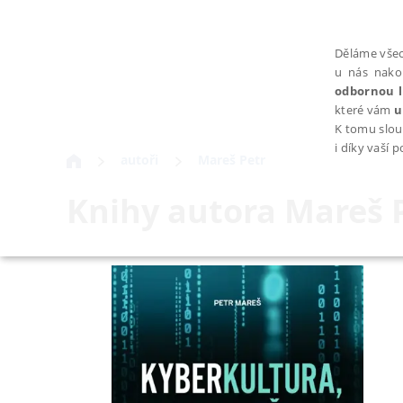
Děláme všec
u nás nako
odbornou l
které vám
u
K tomu slou
i díky vaší 
autoři
Mareš Petr
Knihy autora
Mareš 
NEZBYTNÉ
Nezbytně nutné soubory cookie umožňují základní funkce webovýc
Provider /