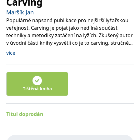
Carving
Maršík Jan
Populárně napsaná publikace pro nejširší lyžařskou
veřejnost. Carving je pojat jako nedílná součást
techniky a metodiky zatáčení na lyžích. Zkušený autor
v úvodní části knihy vysvětlí co je to carving, stručně
shrne jeho vývoj a poradí s výběrem správných lyží.
více
Těžiště knihy je postaveno na správné lyžařské
průpravě, jsou zde popsány nejdůležitější oblouky a
metodika jejich nácviku od samého začátku, včetně
možných úskalí a vysvětlení, jak odstranit.konkrétní
chyby. Pro vyspělejší lyžaře jsou zařazeny i kapitoly o
Tištěná kniha
funcarvingu, jízdě na strmých svazích, v boulích a v
hlubokém sněhu. Kniha je doplněna 25 digitálními
kinogramy, schématy a kreslenými obrázky.
Titul doprodán