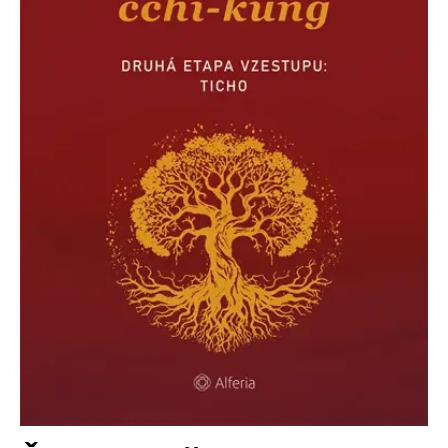
Nezbytné
Analytické
Marketingové
Funkční
Nezařazené soubory
Nezbytně nutné soubory cookie umožňují základní funkce webových
stránek, jako je přihlášení uživatele a správa účtu. Webové stránky nelze
bez nezbytně nutných souborů cookie správně používat.
Provider /
Název
Vyprší
Popis
Doména
CookieScriptConsent
1 měsíc
Tento soubor
CookieScript
cookie
www.grada.cz
používá
služba
Cookie-
Script.com k
zapamatování
předvoleb
souhlasu se
soubory
cookie
návštěvníků.
Je nutné, aby
banner
cookie
Cookie-
Script.com
fungoval