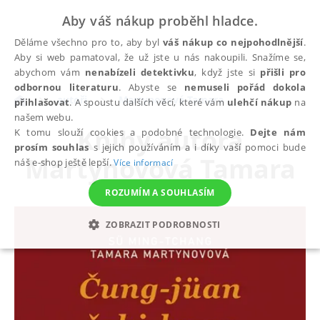
Aby váš nákup proběhl hladce.
Děláme všechno pro to, aby byl
váš nákup co nejpohodlnější
.
Aby si web pamatoval, že už jste u nás nakoupili. Snažíme se,
abychom vám
nenabízeli detektivku
, když jste si
přišli pro
odbornou literaturu
. Abyste se
nemuseli pořád dokola
autoři
Martynovová Tamara
přihlašovat
. A spoustu dalších věcí, které vám
ulehčí nákup
na
našem webu.
Knihy autora
K tomu slouží cookies a podobné technologie.
Dejte nám
prosím souhlas
s jejich používáním a i díky vaší pomoci bude
Martynovová Tamara
náš e-shop ještě lepší.
Více informací
ROZUMÍM A SOUHLASÍM
ZOBRAZIT PODROBNOSTI
NEZBYTNÉ
ANALYTICKÉ
MARKETINGOVÉ
FUNKČNÍ
NEZAŘAZENÉ SOUBORY