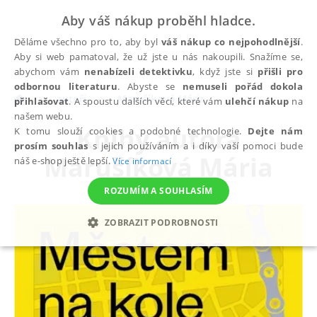
Aby váš nákup proběhl hladce.
Děláme všechno pro to, aby byl
váš nákup co nejpohodlnější
.
Aby si web pamatoval, že už jste u nás nakoupili. Snažíme se,
abychom vám
nenabízeli detektivku
, když jste si
přišli pro
odbornou literaturu
. Abyste se
nemuseli pořád dokola
autoři
Marušíková Mária
přihlašovat
. A spoustu dalších věcí, které vám
ulehčí nákup
na
našem webu.
Knihy autora
K tomu slouží cookies a podobné technologie.
Dejte nám
prosím souhlas
s jejich používáním a i díky vaší pomoci bude
Marušíková Mária
náš e-shop ještě lepší.
Více informací
ROZUMÍM A SOUHLASÍM
ZOBRAZIT PODROBNOSTI
NEZBYTNÉ
ANALYTICKÉ
MARKETINGOVÉ
FUNKČNÍ
NEZAŘAZENÉ SOUBORY