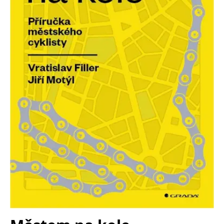
Nezbytné
Analytické
Marketingové
Funkční
Nezařazené soubory
Nezbytně nutné soubory cookie umožňují základní funkce webových
stránek, jako je přihlášení uživatele a správa účtu. Webové stránky nelze
bez nezbytně nutných souborů cookie správně používat.
Provider /
Název
Vyprší
Popis
Doména
CookieScriptConsent
1 měsíc
Tento soubor
CookieScript
cookie
www.grada.cz
používá
služba
Cookie-
Script.com k
zapamatování
předvoleb
souhlasu se
soubory
cookie
návštěvníků.
Je nutné, aby
banner
cookie
Cookie-
Script.com
fungoval