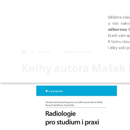
Děláme všec
u nás nako
odbornou l
které vám
u
K tomu slou
i díky vaší 
autoři
Mašek Martin
Knihy autora
Mašek 
NEZBYTNÉ
Nezbytně nutné soubory cookie umožňují základní funkce webovýc
Provider /