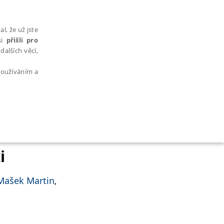
l, že už jste
si
přišli pro
dalších věcí,
 používáním a
AŘAZENÉ SOUBORY
i
Mašek Martin
,
bytně nutných souborů cookie správně používat.