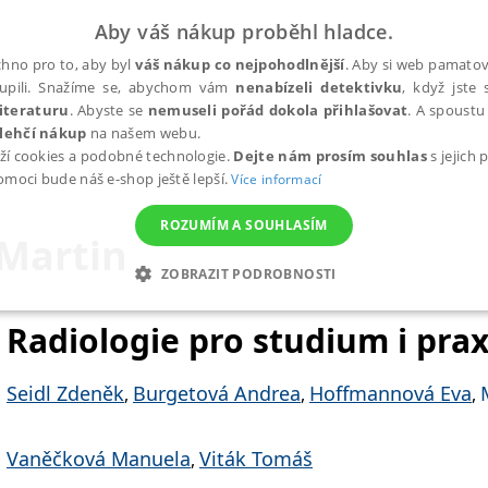
Aby váš nákup proběhl hladce.
hno pro to, aby byl
váš nákup co nejpohodlnější
. Aby si web pamatova
upili. Snažíme se, abychom vám
nenabízeli detektivku
, když jste 
iteraturu
. Abyste se
nemuseli pořád dokola přihlašovat
. A spoustu 
lehčí nákup
na našem webu.
ží cookies a podobné technologie.
Dejte nám prosím souhlas
s jejich
pomoci bude náš e-shop ještě lepší.
Více informací
ROZUMÍM A SOUHLASÍM
Martin
ZOBRAZIT PODROBNOSTI
ANALYTICKÉ
MARKETINGOVÉ
FUNKČNÍ
NEZ
Radiologie pro studium i prax
Seidl Zdeněk
Burgetová Andrea
Hoffmannová Eva
,
,
,
Nezbytné
Analytické
Marketingové
Funkční
Nezařazené soubory
h stránek, jako je přihlášení uživatele a správa účtu. Webové stránky nelze bez nez
Vaněčková Manuela
Viták Tomáš
,