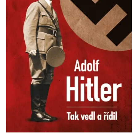
Nezbytné
Analytické
Marketingové
Funkční
Nezařazené soubory
Nezbytně nutné soubory cookie umožňují základní funkce webových
stránek, jako je přihlášení uživatele a správa účtu. Webové stránky nelze
bez nezbytně nutných souborů cookie správně používat.
Provider /
Název
Vyprší
Popis
Doména
CookieScriptConsent
1 měsíc
Tento soubor
CookieScript
cookie
www.grada.cz
používá
služba
Cookie-
Script.com k
zapamatování
předvoleb
souhlasu se
soubory
cookie
návštěvníků.
Je nutné, aby
banner
cookie
Cookie-
Script.com
fungoval