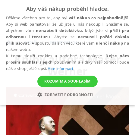
Aby váš nákup proběhl hladce.
Děláme všechno pro to, aby byl
váš nákup co nejpohodlnější
.
Aby si web pamatoval, že už jste u nás nakoupili. Snažíme se,
abychom vám
nenabízeli detektivku
, když jste si
přišli pro
odbornou literaturu
. Abyste se
nemuseli pořád dokola
autoři
Maser Werner
přihlašovat
. A spoustu dalších věcí, které vám
ulehčí nákup
na
našem webu.
Knihy autora
Maser
K tomu slouží cookies a podobné technologie.
Dejte nám
prosím souhlas
s jejich používáním a i díky vaší pomoci bude
Werner
náš e-shop ještě lepší.
Více informací
ROZUMÍM A SOUHLASÍM
ZOBRAZIT PODROBNOSTI
NEZBYTNÉ
ANALYTICKÉ
MARKETINGOVÉ
FUNKČNÍ
NEZAŘAZENÉ SOUBORY