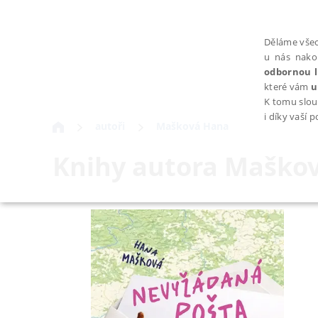
Děláme všec
u nás nako
odbornou l
které vám
u
K tomu slou
i díky vaší 
autoři
Mašková Hana
Knihy autora
Maškov
NEZBYTNÉ
Nezbytně nutné soubory cookie umožňují základní funkce webovýc
Provider /