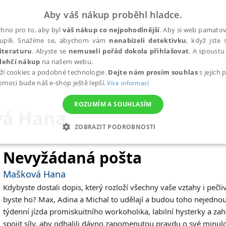
Aby váš nákup proběhl hladce.
hno pro to, aby byl
váš nákup co nejpohodlnější
. Aby si web pamatova
upili. Snažíme se, abychom vám
nenabízeli detektivku
, když jste 
iteraturu
. Abyste se
nemuseli pořád dokola přihlašovat
. A spoustu 
lehčí nákup
na našem webu.
ží cookies a podobné technologie.
Dejte nám prosím souhlas
s jejich
pomoci bude náš e-shop ještě lepší.
Více informací
ROZUMÍM A SOUHLASÍM
á Hana
ZOBRAZIT PODROBNOSTI
ANALYTICKÉ
MARKETINGOVÉ
FUNKČNÍ
NEZ
Nevyžádaná pošta
Mašková Hana
Kdybyste dostali dopis, který rozloží všechny vaše vztahy i pečli
Nezbytné
Analytické
Marketingové
Funkční
Nezařazené soubory
byste ho?
Max, Adina a Michal to udělají a budou toho nejednou
h stránek, jako je přihlášení uživatele a správa účtu. Webové stránky nelze bez nez
týdenní jízda promiskuitního workoholika, labilní hysterky a za
spojit síly, aby odhalili dávno zapomenutou pravdu o své minu