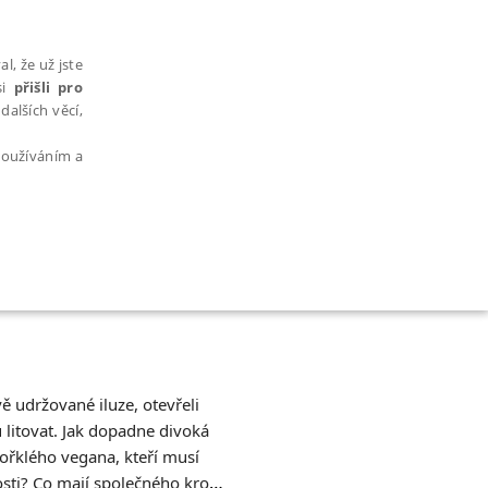
l, že už jste
si
přišli pro
dalších věcí,
 používáním a
AŘAZENÉ SOUBORY
vě udržované iluze, otevřeli
 litovat. Jak dopadne divoká
bytně nutných souborů cookie správně používat.
hořklého vegana, kteří musí
losti? Co mají společného kromě