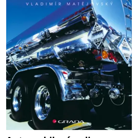
Nezbytné
Analytické
Marketingové
Funkční
Nezařazené soubory
Nezbytně nutné soubory cookie umožňují základní funkce webových
stránek, jako je přihlášení uživatele a správa účtu. Webové stránky nelze
bez nezbytně nutných souborů cookie správně používat.
Provider /
Název
Vyprší
Popis
Doména
CookieScriptConsent
1 měsíc
Tento soubor
CookieScript
cookie
www.grada.cz
používá
služba
Cookie-
Script.com k
zapamatování
předvoleb
souhlasu se
soubory
cookie
návštěvníků.
Je nutné, aby
banner
cookie
Cookie-
Script.com
fungoval