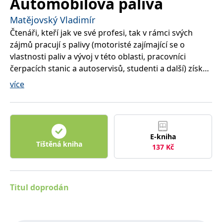
Automobilová paliva
správně.
PHPSESSID
Zavřením
Cookie
Matějovský Vladimír
PHP.net
prohlížeče
generovaný
www.bambook.cz
Čtenáři, kteří jak ve své profesi, tak v rámci svých
aplikacemi
založenými
zájmů pracují s palivy (motoristé zajímající se o
na jazyce
PHP. Toto je
vlastnosti paliv a vývoj v této oblasti, pracovníci
univerzální
identifikátor
čerpacích stanic a autoservisů, studenti a další) získají
používaný k
velké množství systematicky utříděných informací o
udržování
více
proměnných
palivech - o jejich rozdělení, původu složení, o
relací
uživatelů.
požadavcích životního prostředí na kvalitu paliv, o
Obvykle se
vlastnostech benzinů, motorových naft, alternativních
jedná o
náhodně
paliv všech typů (CNG, LPG, alkoholy, bionafta) a paliv
vygenerované
číslo, jeho
E-kniha
pro sportovní a speciální účely.
použití může
Tištěná kniha
137
Kč
být specifické
pro daný
web, ale
dobrým
příkladem je
udržování
Titul doprodán
přihlášeného
stavu
uživatele mezi
stránkami.