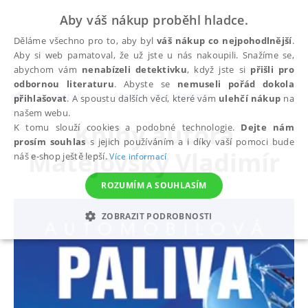
Aby váš nákup proběhl hladce.
Děláme všechno pro to, aby byl
váš nákup co nejpohodlnější
.
Aby si web pamatoval, že už jste u nás nakoupili. Snažíme se,
abychom vám
nenabízeli detektivku
, když jste si
přišli pro
odbornou literaturu
. Abyste se
nemuseli pořád dokola
autoři
Matějovský Vladimír
přihlašovat
. A spoustu dalších věcí, které vám
ulehčí nákup
na
našem webu.
Knihy autora
K tomu slouží cookies a podobné technologie.
Dejte nám
prosím souhlas
s jejich používáním a i díky vaší pomoci bude
Matějovský Vladimír
náš e-shop ještě lepší.
Více informací
ROZUMÍM A SOUHLASÍM
ZOBRAZIT PODROBNOSTI
NEZBYTNÉ
ANALYTICKÉ
MARKETINGOVÉ
FUNKČNÍ
NEZAŘAZENÉ SOUBORY