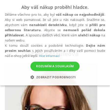
Aby váš nákup proběhl hladce.
Děláme všechno pro to, aby byl
váš nákup co nejpohodlnější
.
Aby si web pamatoval, že už jste u nás nakoupili. Snažíme se,
abychom vám
nenabízeli detektivku
, když jste si
přišli pro
odbornou literaturu
. Abyste se
nemuseli pořád dokola
autoři
Eliška Mauleová
přihlašovat
. A spoustu dalších věcí, které vám
ulehčí nákup
na
našem webu.
K tomu slouží cookies a podobné technologie.
Dejte nám
prosím souhlas
s jejich používáním a i díky vaší pomoci bude
Eliška Mauleová
náš e-shop ještě lepší.
Více informací
ROZUMÍM A SOUHLASÍM
ZOBRAZIT PODROBNOSTI
NEZBYTNÉ
ANALYTICKÉ
MARKETINGOVÉ
FUNKČNÍ
NEZAŘAZENÉ SOUBORY