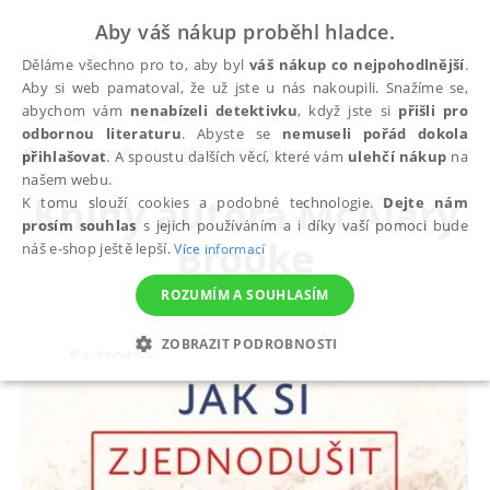
Aby váš nákup proběhl hladce.
Děláme všechno pro to, aby byl
váš nákup co nejpohodlnější
.
Aby si web pamatoval, že už jste u nás nakoupili. Snažíme se,
abychom vám
nenabízeli detektivku
, když jste si
přišli pro
odbornou literaturu
. Abyste se
nemuseli pořád dokola
autoři
McAlary Brooke
přihlašovat
. A spoustu dalších věcí, které vám
ulehčí nákup
na
našem webu.
Knihy autora
McAlary
K tomu slouží cookies a podobné technologie.
Dejte nám
prosím souhlas
s jejich používáním a i díky vaší pomoci bude
Brooke
náš e-shop ještě lepší.
Více informací
ROZUMÍM A SOUHLASÍM
ZOBRAZIT PODROBNOSTI
NEZBYTNÉ
ANALYTICKÉ
MARKETINGOVÉ
FUNKČNÍ
NEZAŘAZENÉ SOUBORY