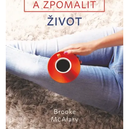
Nezbytné
Analytické
Marketingové
Funkční
Nezařazené soubory
Nezbytně nutné soubory cookie umožňují základní funkce webových
stránek, jako je přihlášení uživatele a správa účtu. Webové stránky nelze
bez nezbytně nutných souborů cookie správně používat.
Provider /
Název
Vyprší
Popis
Doména
CookieScriptConsent
1 měsíc
Tento soubor
CookieScript
cookie
www.grada.cz
používá
služba
Cookie-
Script.com k
zapamatování
předvoleb
souhlasu se
soubory
cookie
návštěvníků.
Je nutné, aby
banner
cookie
Cookie-
Script.com
fungoval