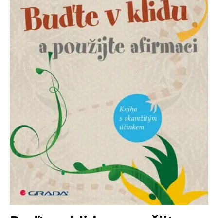
Nezbytné
Analytické
Marketingové
Funkční
Nezařazené soubory
Nezbytně nutné soubory cookie umožňují základní funkce webových
stránek, jako je přihlášení uživatele a správa účtu. Webové stránky nelze
bez nezbytně nutných souborů cookie správně používat.
Provider /
Název
Vyprší
Popis
Doména
CookieScriptConsent
1 měsíc
Tento soubor
CookieScript
cookie
www.grada.cz
používá
služba
Cookie-
Script.com k
zapamatování
předvoleb
souhlasu se
soubory
cookie
návštěvníků.
Je nutné, aby
banner
cookie
Cookie-
Script.com
fungoval