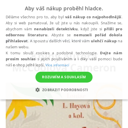
Aby váš nákup proběhl hladce.
Děláme všechno pro to, aby byl
váš nákup co nejpohodlnější
.
Aby si web pamatoval, že už jste u nás nakoupili. Snažíme se,
abychom vám
nenabízeli detektivku
, když jste si
přišli pro
odbornou literaturu
. Abyste se
nemuseli pořád dokola
autoři
McCoolová Cameron
přihlašovat
. A spoustu dalších věcí, které vám
ulehčí nákup
na
našem webu.
Knihy autora
K tomu slouží cookies a podobné technologie.
Dejte nám
prosím souhlas
s jejich používáním a i díky vaší pomoci bude
McCoolová Cameron
náš e-shop ještě lepší.
Více informací
ROZUMÍM A SOUHLASÍM
ZOBRAZIT PODROBNOSTI
NEZBYTNÉ
ANALYTICKÉ
MARKETINGOVÉ
FUNKČNÍ
NEZAŘAZENÉ SOUBORY