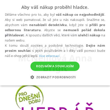
Aby váš nákup proběhl hladce.
Děláme všechno pro to, aby byl
váš nákup co nejpohodlnější
.
Aby si web pamatoval, že už jste u nás nakoupili. Snažíme se,
abychom vám
nenabízeli detektivku
, když jste si
přišli pro
odbornou literaturu
. Abyste se
nemuseli pořád dokola
autoři
McNeillová Anna Brigit
přihlašovat
. A spoustu dalších věcí, které vám
ulehčí nákup
na
našem webu.
Knihy autora
K tomu slouží cookies a podobné technologie.
Dejte nám
prosím souhlas
s jejich používáním a i díky vaší pomoci bude
McNeillová Anna
náš e-shop ještě lepší.
Více informací
Brigit
ROZUMÍM A SOUHLASÍM
ZOBRAZIT PODROBNOSTI
NEZBYTNÉ
ANALYTICKÉ
MARKETINGOVÉ
FUNKČNÍ
NEZAŘAZENÉ SOUBORY