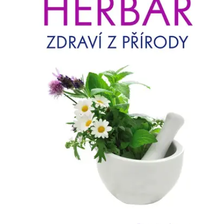
Nezbytné
Analytické
Marketingové
Funkční
Nezařazené soubory
Nezbytně nutné soubory cookie umožňují základní funkce webových
stránek, jako je přihlášení uživatele a správa účtu. Webové stránky nelze
bez nezbytně nutných souborů cookie správně používat.
Provider /
Název
Vyprší
Popis
Doména
CookieScriptConsent
1 měsíc
Tento soubor
CookieScript
cookie
www.grada.cz
používá
služba
Cookie-
Script.com k
zapamatování
předvoleb
souhlasu se
soubory
cookie
návštěvníků.
Je nutné, aby
banner
cookie
Cookie-
Script.com
fungoval