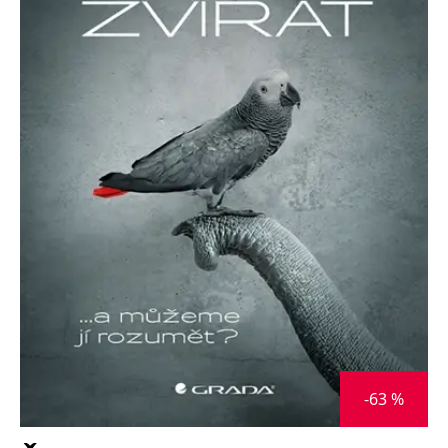
Nezbytné
Analytické
Marketingové
Funkční
Nezařazené soubory
Nezbytně nutné soubory cookie umožňují základní funkce webových
stránek, jako je přihlášení uživatele a správa účtu. Webové stránky nelze
bez nezbytně nutných souborů cookie správně používat.
Provider /
Název
Vyprší
Popis
Doména
CookieScriptConsent
1 měsíc
Tento soubor
CookieScript
cookie
www.grada.cz
používá
služba
Cookie-
Script.com k
zapamatování
předvoleb
souhlasu se
soubory
cookie
návštěvníků.
Je nutné, aby
banner
-63 %
cookie
Cookie-
Script.com
fungoval