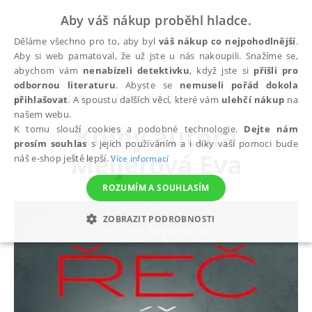
Aby váš nákup proběhl hladce.
Děláme všechno pro to, aby byl
váš nákup co nejpohodlnější
.
Aby si web pamatoval, že už jste u nás nakoupili. Snažíme se,
abychom vám
nenabízeli detektivku
, když jste si
přišli pro
odbornou literaturu
. Abyste se
nemuseli pořád dokola
autoři
Meijerová Eva
přihlašovat
. A spoustu dalších věcí, které vám
ulehčí nákup
na
našem webu.
Knihy autora
K tomu slouží cookies a podobné technologie.
Dejte nám
prosím souhlas
s jejich používáním a i díky vaší pomoci bude
Meijerová Eva
náš e-shop ještě lepší.
Více informací
ROZUMÍM A SOUHLASÍM
ZOBRAZIT PODROBNOSTI
NEZBYTNÉ
ANALYTICKÉ
MARKETINGOVÉ
FUNKČNÍ
NEZAŘAZENÉ SOUBORY