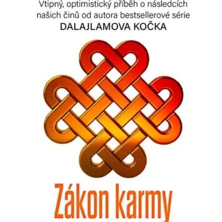
Nezbytné
Analytické
Marketingové
Funkční
Nezařazené soubory
Nezbytně nutné soubory cookie umožňují základní funkce webových
stránek, jako je přihlášení uživatele a správa účtu. Webové stránky nelze
bez nezbytně nutných souborů cookie správně používat.
Provider /
Název
Vyprší
Popis
Doména
CookieScriptConsent
1 měsíc
Tento soubor
CookieScript
cookie
www.grada.cz
používá
služba
Cookie-
Script.com k
zapamatování
předvoleb
souhlasu se
soubory
cookie
návštěvníků.
Je nutné, aby
banner
cookie
Cookie-
Script.com
fungoval