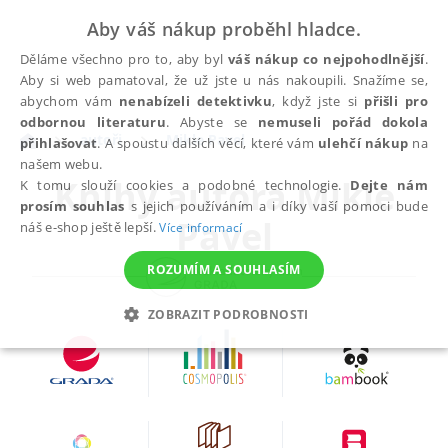
Aby váš nákup proběhl hladce.
Děláme všechno pro to, aby byl
váš nákup co nejpohodlnější
.
Aby si web pamatoval, že už jste u nás nakoupili. Snažíme se,
abychom vám
nenabízeli detektivku
, když jste si
přišli pro
odbornou literaturu
. Abyste se
nemuseli pořád dokola
autoři
Mikle Pavel
přihlašovat
. A spoustu dalších věcí, které vám
ulehčí nákup
na
našem webu.
Knihy autora
Mikle
K tomu slouží cookies a podobné technologie.
Dejte nám
prosím souhlas
s jejich používáním a i díky vaší pomoci bude
Pavel
náš e-shop ještě lepší.
Více informací
ROZUMÍM A SOUHLASÍM
ZOBRAZIT PODROBNOSTI
NEZBYTNÉ
ANALYTICKÉ
MARKETINGOVÉ
FUNKČNÍ
NEZAŘAZENÉ SOUBORY