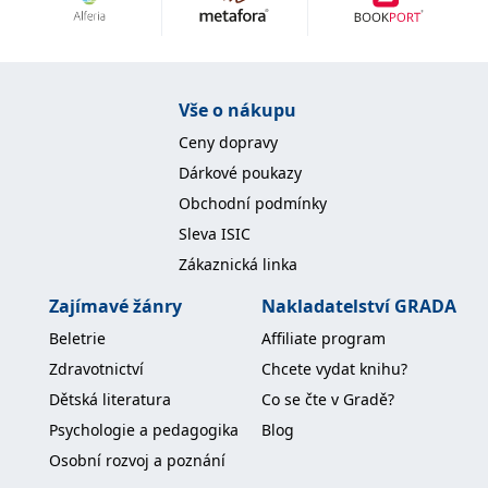
Nezbytné
Analytické
Marketingové
Funkční
Nezařazené soubory
Nezbytně nutné soubory cookie umožňují základní funkce webových
Vše o nákupu
stránek, jako je přihlášení uživatele a správa účtu. Webové stránky nelze
bez nezbytně nutných souborů cookie správně používat.
Ceny dopravy
Provider /
Dárkové poukazy
Název
Vyprší
Popis
Doména
Obchodní podmínky
CookieScriptConsent
1 měsíc
Tento soubor
CookieScript
Sleva ISIC
cookie
www.grada.cz
používá
Zákaznická linka
služba
Cookie-
Script.com k
Zajímavé žánry
Nakladatelství GRADA
zapamatování
předvoleb
Beletrie
Affiliate program
souhlasu se
soubory
Zdravotnictví
Chcete vydat knihu?
cookie
návštěvníků.
Dětská literatura
Co se čte v Gradě?
Je nutné, aby
banner
Psychologie a pedagogika
Blog
cookie
Cookie-
Osobní rozvoj a poznání
Script.com
fungoval