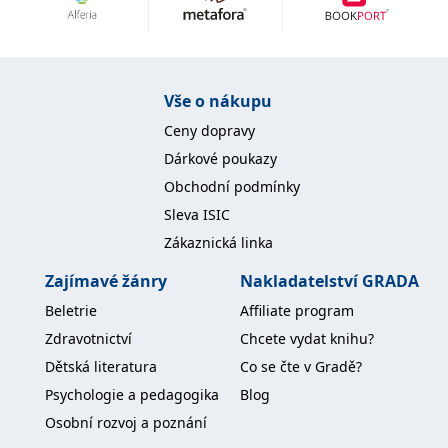
Nezbytné
Analytické
Marketingové
Funkční
Nezařazené soubory
Nezbytně nutné soubory cookie umožňují základní funkce webových
Vše o nákupu
stránek, jako je přihlášení uživatele a správa účtu. Webové stránky nelze
bez nezbytně nutných souborů cookie správně používat.
Ceny dopravy
Provider /
Dárkové poukazy
Název
Vyprší
Popis
Doména
Obchodní podmínky
CookieScriptConsent
1 měsíc
Tento soubor
CookieScript
Sleva ISIC
cookie
www.grada.cz
používá
Zákaznická linka
služba
Cookie-
Script.com k
Zajímavé žánry
Nakladatelství GRADA
zapamatování
předvoleb
Beletrie
Affiliate program
souhlasu se
soubory
Zdravotnictví
Chcete vydat knihu?
cookie
návštěvníků.
Dětská literatura
Co se čte v Gradě?
Je nutné, aby
banner
Psychologie a pedagogika
Blog
cookie
Cookie-
Osobní rozvoj a poznání
Script.com
fungoval