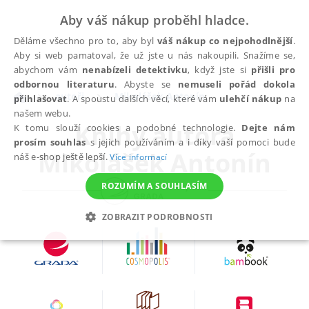
Aby váš nákup proběhl hladce.
Děláme všechno pro to, aby byl
váš nákup co nejpohodlnější
.
Aby si web pamatoval, že už jste u nás nakoupili. Snažíme se,
abychom vám
nenabízeli detektivku
, když jste si
přišli pro
odbornou literaturu
. Abyste se
nemuseli pořád dokola
autoři
Mikolášek Antonín
přihlašovat
. A spoustu dalších věcí, které vám
ulehčí nákup
na
našem webu.
Knihy autora
K tomu slouží cookies a podobné technologie.
Dejte nám
prosím souhlas
s jejich používáním a i díky vaší pomoci bude
Mikolášek Antonín
náš e-shop ještě lepší.
Více informací
ROZUMÍM A SOUHLASÍM
ZOBRAZIT PODROBNOSTI
NEZBYTNÉ
ANALYTICKÉ
MARKETINGOVÉ
FUNKČNÍ
NEZAŘAZENÉ SOUBORY