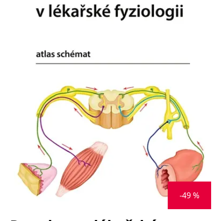
Nezbytné
Analytické
Marketingové
Funkční
Nezařazené soubory
Nezbytně nutné soubory cookie umožňují základní funkce webových
stránek, jako je přihlášení uživatele a správa účtu. Webové stránky nelze
bez nezbytně nutných souborů cookie správně používat.
Provider /
Název
Vyprší
Popis
Doména
CookieScriptConsent
1 měsíc
Tento soubor
CookieScript
cookie
www.grada.cz
používá
služba
Cookie-
Script.com k
zapamatování
předvoleb
souhlasu se
soubory
cookie
návštěvníků.
Je nutné, aby
banner
-49 %
cookie
Cookie-
Script.com
fungoval