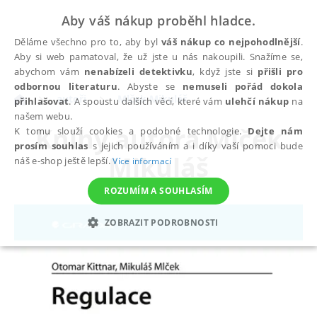
Aby váš nákup proběhl hladce.
Děláme všechno pro to, aby byl
váš nákup co nejpohodlnější
.
Aby si web pamatoval, že už jste u nás nakoupili. Snažíme se,
abychom vám
nenabízeli detektivku
, když jste si
přišli pro
odbornou literaturu
. Abyste se
nemuseli pořád dokola
autoři
Mlček Mikuláš
přihlašovat
. A spoustu dalších věcí, které vám
ulehčí nákup
na
našem webu.
Knihy autora
Mlček
K tomu slouží cookies a podobné technologie.
Dejte nám
prosím souhlas
s jejich používáním a i díky vaší pomoci bude
Mikuláš
náš e-shop ještě lepší.
Více informací
ROZUMÍM A SOUHLASÍM
ZOBRAZIT PODROBNOSTI
NEZBYTNÉ
ANALYTICKÉ
MARKETINGOVÉ
FUNKČNÍ
NEZAŘAZENÉ SOUBORY