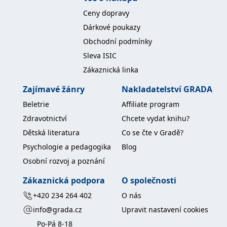
koncový uživatel používá
webové stránky a
Ceny dopravy
jakoukoli reklamu,
kterou koncový uživatel
Dárkové poukazy
mohl vidět před
návštěvou uvedeného
Obchodní podmínky
webu.
Sleva ISIC
MR
7 dní
Toto je soubor cookie
Microsoft
Zákaznická linka
první strany společnosti
Corporation
Microsoft MSN, který
.c.bing.com
používáme k měření
Zajímavé žánry
Nakladatelství GRADA
používání webu pro
interní analýzu.
Beletrie
Affiliate program
_uetvid
1 rok
Toto je soubor cookie
Microsoft
Zdravotnictví
Chcete vydat knihu?
využívaný společností
Corporation
Microsoft Bing Ads a je
.grada.cz
Dětská literatura
Co se čte v Gradě?
sledovacím souborem
cookie. Umožňuje nám
Psychologie a pedagogika
Blog
komunikovat s
uživatelem, který již dříve
Osobní rozvoj a poznání
navštívil náš web.
test_cookie
15 minut
Tento soubor cookie
Google LLC
Zákaznická podpora
O společnosti
nastavuje společnost
.doubleclick.net
DoubleClick (kterou
+420 234 264 402
O nás
vlastní společnost
Google), aby zjistila, zda
info@grada.cz
Upravit nastavení cookies
prohlížeč návštěvníka
webu podporuje
Po-Pá 8-18
soubory cookie.