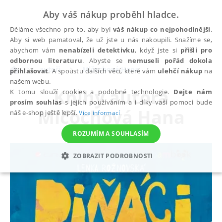
Aby váš nákup proběhl hladce.
Děláme všechno pro to, aby byl
váš nákup co nejpohodlnější
.
Aby si web pamatoval, že už jste u nás nakoupili. Snažíme se,
abychom vám
nenabízeli detektivku
, když jste si
přišli pro
odbornou literaturu
. Abyste se
nemuseli pořád dokola
autoři
Mlčochová Hana
přihlašovat
. A spoustu dalších věcí, které vám
ulehčí nákup
na
našem webu.
Knihy autora
K tomu slouží cookies a podobné technologie.
Dejte nám
prosím souhlas
s jejich používáním a i díky vaší pomoci bude
Mlčochová Hana
náš e-shop ještě lepší.
Více informací
ROZUMÍM A SOUHLASÍM
ZOBRAZIT PODROBNOSTI
NEZBYTNÉ
ANALYTICKÉ
MARKETINGOVÉ
FUNKČNÍ
NEZAŘAZENÉ SOUBORY