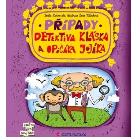
se měly zobrazovat a
které by mohly být
relevantní pro
koncového uživatele,
který si prohlíží web.
MUID
1 rok
Tento soubor cookie je v
Microsoft
Microsoftu široce
Corporation
používán jako jedinečný
.clarity.ms
identifikátor uživatele.
Lze jej nastavit pomocí
vložených skriptů
Microsoft. Široce se věří,
že se synchronizuje s
mnoha různými
doménami společnosti
Microsoft, což umožňuje
sledování uživatelů.
sid
.seznam.cz
1 měsíc
Toto je velmi běžný
název souboru cookie,
ale pokud je nalezen
jako soubor cookie
relace, bude
pravděpodobně použit
jako pro správu stavu
relace.
_gcl_au
3 měsíce
Tento soubor cookie
Google LLC
nastavuje společnost
.grada.cz
Doubleclick a provádí
informace o tom, jak