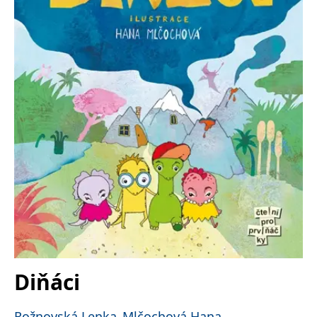
Nezbytné
Analytické
Marketingové
Funkční
Nezařazené soubory
Nezbytně nutné soubory cookie umožňují základní funkce webových
stránek, jako je přihlášení uživatele a správa účtu. Webové stránky nelze
bez nezbytně nutných souborů cookie správně používat.
Provider /
Název
Vyprší
Popis
Doména
CookieScriptConsent
1 měsíc
Tento soubor
CookieScript
cookie
www.grada.cz
používá
služba
Cookie-
Script.com k
zapamatování
předvoleb
souhlasu se
soubory
cookie
návštěvníků.
Je nutné, aby
banner
Diňáci
cookie
Cookie-
Script.com
fungoval
Rožnovská Lenka
Mlčochová Hana
,