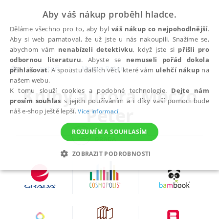
Aby váš nákup proběhl hladce.
Děláme všechno pro to, aby byl
váš nákup co nejpohodlnější
.
Aby si web pamatoval, že už jste u nás nakoupili. Snažíme se,
abychom vám
nenabízeli detektivku
, když jste si
přišli pro
odbornou literaturu
. Abyste se
nemuseli pořád dokola
autoři
Moczo Peter
přihlašovat
. A spoustu dalších věcí, které vám
ulehčí nákup
na
našem webu.
Knihy autora
Moczo
K tomu slouží cookies a podobné technologie.
Dejte nám
prosím souhlas
s jejich používáním a i díky vaší pomoci bude
Peter
náš e-shop ještě lepší.
Více informací
ROZUMÍM A SOUHLASÍM
ZOBRAZIT PODROBNOSTI
NEZBYTNÉ
ANALYTICKÉ
MARKETINGOVÉ
FUNKČNÍ
NEZAŘAZENÉ SOUBORY