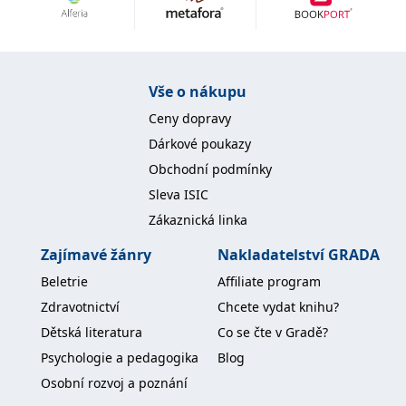
Nezbytné
Analytické
Marketingové
Funkční
Nezařazené soubory
Nezbytně nutné soubory cookie umožňují základní funkce webových
Vše o nákupu
stránek, jako je přihlášení uživatele a správa účtu. Webové stránky nelze
bez nezbytně nutných souborů cookie správně používat.
Ceny dopravy
Provider /
Dárkové poukazy
Název
Vyprší
Popis
Doména
Obchodní podmínky
CookieScriptConsent
1 měsíc
Tento soubor
CookieScript
Sleva ISIC
cookie
www.grada.cz
používá
Zákaznická linka
služba
Cookie-
Script.com k
Zajímavé žánry
Nakladatelství GRADA
zapamatování
předvoleb
Beletrie
Affiliate program
souhlasu se
soubory
Zdravotnictví
Chcete vydat knihu?
cookie
návštěvníků.
Dětská literatura
Co se čte v Gradě?
Je nutné, aby
banner
Psychologie a pedagogika
Blog
cookie
Cookie-
Osobní rozvoj a poznání
Script.com
fungoval