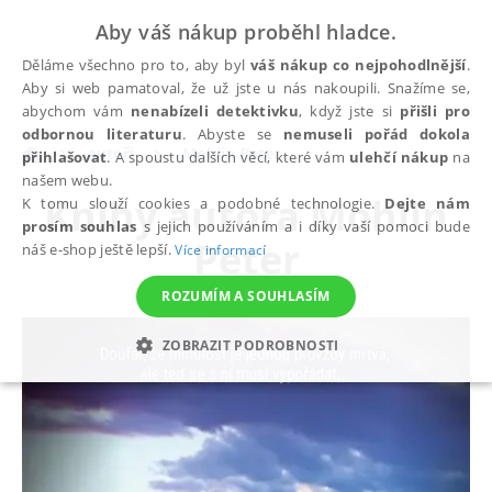
Aby váš nákup proběhl hladce.
Děláme všechno pro to, aby byl
váš nákup co nejpohodlnější
.
Aby si web pamatoval, že už jste u nás nakoupili. Snažíme se,
abychom vám
nenabízeli detektivku
, když jste si
přišli pro
odbornou literaturu
. Abyste se
nemuseli pořád dokola
autoři
Mohlin Peter
přihlašovat
. A spoustu dalších věcí, které vám
ulehčí nákup
na
našem webu.
Knihy autora
Mohlin
K tomu slouží cookies a podobné technologie.
Dejte nám
prosím souhlas
s jejich používáním a i díky vaší pomoci bude
Peter
náš e-shop ještě lepší.
Více informací
ROZUMÍM A SOUHLASÍM
ZOBRAZIT PODROBNOSTI
NEZBYTNÉ
ANALYTICKÉ
MARKETINGOVÉ
FUNKČNÍ
NEZAŘAZENÉ SOUBORY