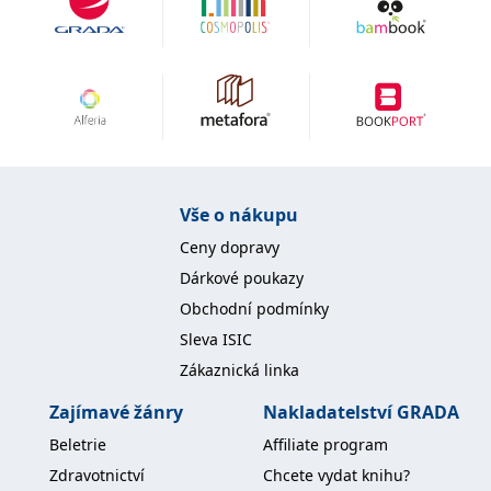
upletená nepřáteli zpoza Atlantiku.
Na jeho hlavu totiž byla vypsána odměna.
A trestem za zradu kartelu je smrt.
Vše o nákupu
Ceny dopravy
Dárkové poukazy
Obchodní podmínky
Sleva ISIC
Zákaznická linka
Zajímavé žánry
Nakladatelství GRADA
Beletrie
Affiliate program
Zdravotnictví
Chcete vydat knihu?