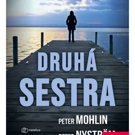
Nezbytné
Analytické
Marketingové
Funkční
Nezařazené soubory
Nezbytně nutné soubory cookie umožňují základní funkce webových
stránek, jako je přihlášení uživatele a správa účtu. Webové stránky nelze
bez nezbytně nutných souborů cookie správně používat.
Provider /
Název
Vyprší
Popis
Doména
CookieScriptConsent
1 měsíc
Tento soubor
CookieScript
cookie
www.grada.cz
používá
služba
Cookie-
Script.com k
zapamatování
předvoleb
souhlasu se
soubory
cookie
návštěvníků.
Je nutné, aby
banner
cookie
Cookie-
Script.com
fungoval