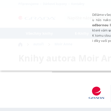
Připravujeme
Dárkové kupony
Kontakty
Děláme všec
u nás nako
odbornou l
které vám
u
Všechny knihy
E-Knihy
K tomu slou
i díky vaší 
autoři
Moir Anne
Knihy autora
Moir A
NEZBYTNÉ
Nezbytně nutné soubory cookie umožňují základní funkce webovýc
Provider /