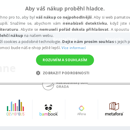
Aby váš nákup proběhl hladce.
hno pro to, aby byl
váš nákup co nejpohodlnější
. Aby si web pamatova
upili. Snažíme se, abychom vám
nenabízeli detektivku
, když jste 
iteraturu
. Abyste se
nemuseli pořád dokola přihlašovat
. A spoustu 
lehčí nákup
na našem webu.
Audioknihy
Bestsellery
Novinky
ží cookies a podobné technologie.
Dejte nám prosím souhlas
s jejich
pomoci bude náš e-shop ještě lepší.
Více informací
ROZUMÍM A SOUHLASÍM
nne
ZOBRAZIT PODROBNOSTI
ANALYTICKÉ
MARKETINGOVÉ
FUNKČNÍ
NEZ
Nezbytné
Analytické
Marketingové
Funkční
Nezařazené soubory
h stránek, jako je přihlášení uživatele a správa účtu. Webové stránky nelze bez nez