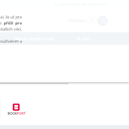
+420 234 264 402 (Po-Pá 8-17)
l, že už jste
Přihlášení
si
přišli pro
dalších věcí,
Dětský knižní klub
O nás
 používáním a
AŘAZENÉ SOUBORY
bytně nutných souborů cookie správně používat.