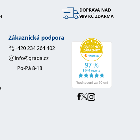
DOPRAVA NAD
 se soubory cookie návštěvníků. Je nutné, aby banner cookie
H
999 KČ ZDARMA
používaný k udržování proměnných relací uživatelů. Obvykle se
obrým příkladem je udržování přihlášeného stavu uživatele
Zákaznická podpora
y bylo možné podávat platné zprávy o používání jejich
+420 234 264 402
info@grada.cz
u.
Po-Pá 8-18
s
Vyprší
Popis
ění správného vzhledu dialogových oken.
1 rok
### Luigisbox???
avštívenou stránku a slouží k počítání a sledování zobrazení
jazyků a zemí
1 rok
u na sociálních médiích. Může také shromažďovat informace o
avštívené stránky.