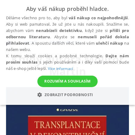
Aby váš nákup proběhl hladce.
Děláme všechno pro to, aby byl
váš nákup co nejpohodlnější
.
Aby si web pamatoval, že už jste u nás nakoupili. Snažíme se,
abychom vám
nenabízeli detektivku
, když jste si
přišli pro
odbornou literaturu
. Abyste se
nemuseli pořád dokola
autoři
Molitor Martin
přihlašovat
. A spoustu dalších věcí, které vám
ulehčí nákup
na
našem webu.
Knihy autora
Molitor
K tomu slouží cookies a podobné technologie.
Dejte nám
prosím souhlas
s jejich používáním a i díky vaší pomoci bude
Martin
náš e-shop ještě lepší.
Více informací
ROZUMÍM A SOUHLASÍM
ZOBRAZIT PODROBNOSTI
NEZBYTNÉ
ANALYTICKÉ
MARKETINGOVÉ
FUNKČNÍ
NEZAŘAZENÉ SOUBORY