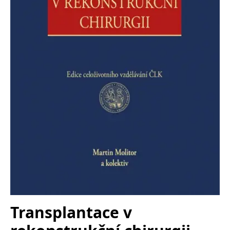
Nezbytné
Analytické
Marketingové
Funkční
Nezařazené soubory
Nezbytně nutné soubory cookie umožňují základní funkce webových
stránek, jako je přihlášení uživatele a správa účtu. Webové stránky nelze
bez nezbytně nutných souborů cookie správně používat.
Provider /
Název
Vyprší
Popis
Doména
CookieScriptConsent
1 měsíc
Tento soubor
CookieScript
cookie
www.grada.cz
používá
služba
Cookie-
Script.com k
zapamatování
předvoleb
souhlasu se
soubory
cookie
návštěvníků.
Je nutné, aby
banner
cookie
Transplantace v
Cookie-
Script.com
fungoval