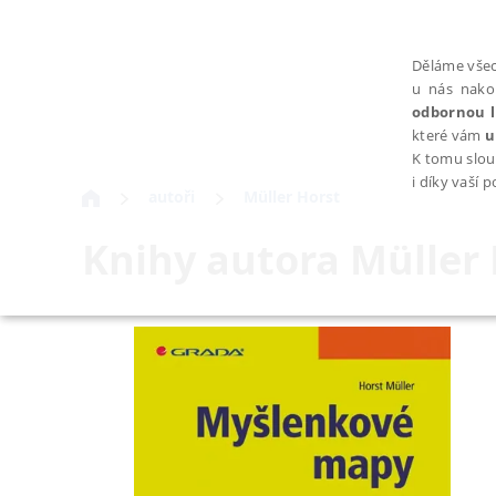
Děláme všec
u nás nako
odbornou l
které vám
u
K tomu slou
i díky vaší 
autoři
Müller Horst
Knihy autora
Müller 
NEZBYTNÉ
Nezbytně nutné soubory cookie umožňují základní funkce webovýc
Provider /