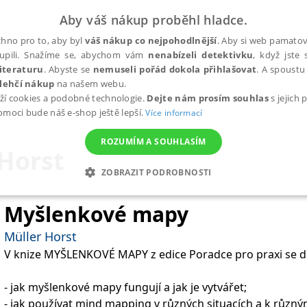
Aby váš nákup proběhl hladce.
hno pro to, aby byl
váš nákup co nejpohodlnější
. Aby si web pamatova
upili. Snažíme se, abychom vám
nenabízeli detektivku
, když jste 
iteraturu
. Abyste se
nemuseli pořád dokola přihlašovat
. A spoustu 
lehčí nákup
na našem webu.
ží cookies a podobné technologie.
Dejte nám prosím souhlas
s jejich
pomoci bude náš e-shop ještě lepší.
Více informací
ROZUMÍM A SOUHLASÍM
Horst
ZOBRAZIT PODROBNOSTI
ANALYTICKÉ
MARKETINGOVÉ
FUNKČNÍ
NEZ
Myšlenkové mapy
Müller Horst
V knize MYŠLENKOVÉ MAPY z edice Poradce pro praxi se do
Nezbytné
Analytické
Marketingové
Funkční
Nezařazené soubory
h stránek, jako je přihlášení uživatele a správa účtu. Webové stránky nelze bez nez
- jak myšlenkové mapy fungují a jak je vytvářet;
- jak používat mind mapping v různých situacích a k různ