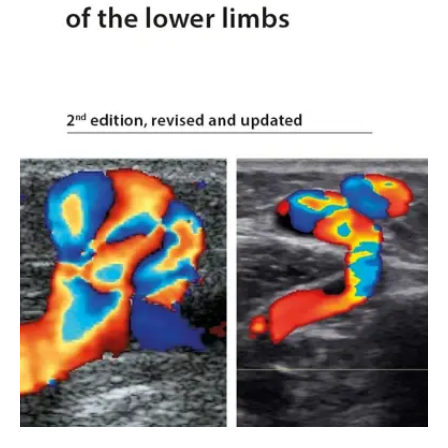
Nezbytné
Analytické
Marketingové
Funkční
Nezařazené soubory
Nezbytně nutné soubory cookie umožňují základní funkce webových
stránek, jako je přihlášení uživatele a správa účtu. Webové stránky nelze
bez nezbytně nutných souborů cookie správně používat.
Provider /
Název
Vyprší
Popis
Doména
CookieScriptConsent
1 měsíc
Tento soubor
CookieScript
cookie
www.grada.cz
používá
služba
Cookie-
Script.com k
zapamatování
předvoleb
souhlasu se
soubory
cookie
návštěvníků.
Je nutné, aby
banner
cookie
Cookie-
Script.com
fungoval