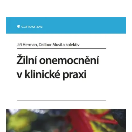
se měly zobrazovat a
které by mohly být
relevantní pro
koncového uživatele,
který si prohlíží web.
MUID
1 rok
Tento soubor cookie je v
Microsoft
Microsoftu široce
Corporation
používán jako jedinečný
.clarity.ms
identifikátor uživatele.
Lze jej nastavit pomocí
vložených skriptů
Microsoft. Široce se věří,
že se synchronizuje s
mnoha různými
doménami společnosti
Microsoft, což umožňuje
sledování uživatelů.
sid
.seznam.cz
1 měsíc
Toto je velmi běžný
název souboru cookie,
ale pokud je nalezen
jako soubor cookie
relace, bude
pravděpodobně použit
jako pro správu stavu
relace.
_gcl_au
3 měsíce
Tento soubor cookie
Google LLC
nastavuje společnost
.grada.cz
Doubleclick a provádí
informace o tom, jak