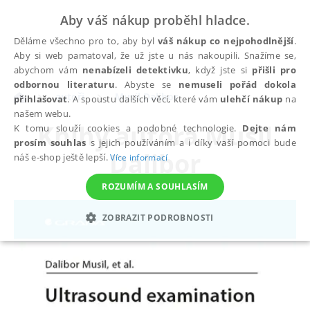
Aby váš nákup proběhl hladce.
Děláme všechno pro to, aby byl
váš nákup co nejpohodlnější
.
Aby si web pamatoval, že už jste u nás nakoupili. Snažíme se,
abychom vám
nenabízeli detektivku
, když jste si
přišli pro
odbornou literaturu
. Abyste se
nemuseli pořád dokola
autoři
Musil Dalibor
přihlašovat
. A spoustu dalších věcí, které vám
ulehčí nákup
na
našem webu.
Knihy autora
Musil
K tomu slouží cookies a podobné technologie.
Dejte nám
prosím souhlas
s jejich používáním a i díky vaší pomoci bude
Dalibor
náš e-shop ještě lepší.
Více informací
ROZUMÍM A SOUHLASÍM
ZOBRAZIT PODROBNOSTI
NEZBYTNÉ
ANALYTICKÉ
MARKETINGOVÉ
FUNKČNÍ
NEZAŘAZENÉ SOUBORY