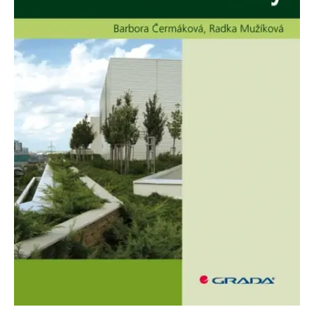
Nezbytné
Analytické
Marketingové
Funkční
Nezařazené soubory
Nezbytně nutné soubory cookie umožňují základní funkce webových
stránek, jako je přihlášení uživatele a správa účtu. Webové stránky nelze
bez nezbytně nutných souborů cookie správně používat.
Provider /
Název
Vyprší
Popis
Doména
CookieScriptConsent
1 měsíc
Tento soubor
CookieScript
cookie
www.grada.cz
používá
služba
Cookie-
Script.com k
zapamatování
předvoleb
souhlasu se
soubory
cookie
návštěvníků.
Je nutné, aby
banner
cookie
Cookie-
Script.com
fungoval