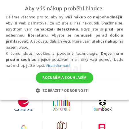
Aby váš nákup proběhl hladce.
Děláme všechno pro to, aby byl
váš nákup co nejpohodlnější
.
Aby si web pamatoval, že už jste u nás nakoupili. Snažíme se,
abychom vám
nenabízeli detektivku
, když jste si
přišli pro
odbornou literaturu
. Abyste se
nemuseli pořád dokola
autoři
Mynář Michal
přihlašovat
. A spoustu dalších věcí, které vám
ulehčí nákup
na
našem webu.
Knihy autora
Mynář
K tomu slouží cookies a podobné technologie.
Dejte nám
prosím souhlas
s jejich používáním a i díky vaší pomoci bude
Michal
náš e-shop ještě lepší.
Více informací
ROZUMÍM A SOUHLASÍM
ZOBRAZIT PODROBNOSTI
NEZBYTNÉ
ANALYTICKÉ
MARKETINGOVÉ
FUNKČNÍ
NEZAŘAZENÉ SOUBORY