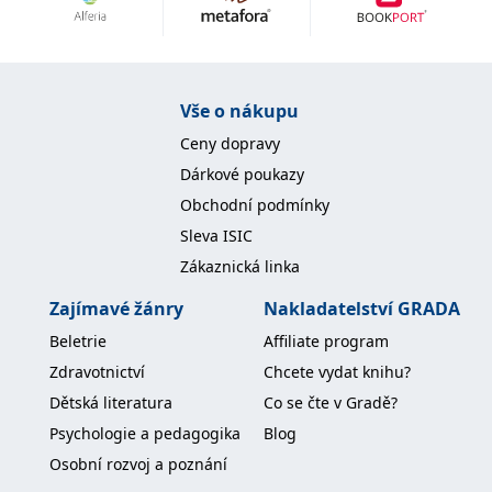
Nezbytné
Analytické
Marketingové
Funkční
Nezařazené soubory
Nezbytně nutné soubory cookie umožňují základní funkce webových
Vše o nákupu
stránek, jako je přihlášení uživatele a správa účtu. Webové stránky nelze
bez nezbytně nutných souborů cookie správně používat.
Ceny dopravy
Provider /
Dárkové poukazy
Název
Vyprší
Popis
Doména
Obchodní podmínky
CookieScriptConsent
1 měsíc
Tento soubor
CookieScript
Sleva ISIC
cookie
www.grada.cz
používá
Zákaznická linka
služba
Cookie-
Script.com k
Zajímavé žánry
Nakladatelství GRADA
zapamatování
předvoleb
Beletrie
Affiliate program
souhlasu se
soubory
Zdravotnictví
Chcete vydat knihu?
cookie
návštěvníků.
Dětská literatura
Co se čte v Gradě?
Je nutné, aby
banner
Psychologie a pedagogika
Blog
cookie
Cookie-
Osobní rozvoj a poznání
Script.com
fungoval