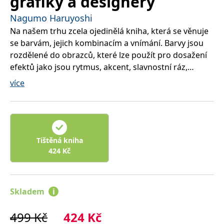
grafiky a designery
správně.
Nagumo Haruyoshi
PHPSESSID
Zavřením
Cookie
PHP.net
prohlížeče
generovaný
www.bambook.cz
Na našem trhu zcela ojedinělá kniha, která se věnuje
aplikacemi
založenými
se barvám, jejich kombinacím a vnímání. Barvy jsou
na jazyce
PHP. Toto je
rozdělené do obrazců, které lze použít pro dosažení
univerzální
efektů jako jsou rytmus, akcent, slavnostní ráz,
identifikátor
používaný k
povzbudivý účinek, jednotící plocha, exkluzivita a
udržování
více
proměnných
mnoho dalších. Vzorníky jsou detailně propracované
relací
a obsahují také zlatou a stříbrnou i reflexní barvy.
uživatelů.
Obvykle se
Vzorníky jsou detailně propracované a obsahují také
jedná o
náhodně
zlatou, stříbrnou a reflexní barvy. Všechno velice
vygenerované
číslo, jeho
precizně zpracováno a systemizováno na základě
Tištěná kniha
použití může
vědeckého výzkumu. Kniha vychází především z
424
Kč
být specifické
pro daný
digitálního použití barev, je proto zaměřena k použití
web, ale
dobrým
pro designéry všech odvětví – webové stránky,
příkladem je
reklama, obalový materiál, móda a další. Vše je velice
udržování
Skladem
i
přihlášeného
precizně zpracované a zaměřené na současného
stavu
uživatele mezi
klienta grafiků a designérů všech oborů.
499
Kč
424
Kč
stránkami.