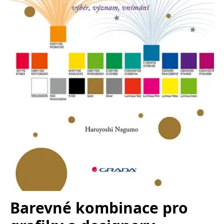
Nezbytné
Analytické
Marketingové
Funkční
Nezařazené soubory
Nezbytně nutné soubory cookie umožňují základní funkce webových
stránek, jako je přihlášení uživatele a správa účtu. Webové stránky nelze
bez nezbytně nutných souborů cookie správně používat.
Provider /
Název
Vyprší
Popis
Doména
CookieScriptConsent
1 měsíc
Tento soubor
CookieScript
cookie
www.grada.cz
používá
služba
Cookie-
Script.com k
zapamatování
předvoleb
souhlasu se
soubory
cookie
návštěvníků.
Je nutné, aby
banner
cookie
Barevné kombinace pro
Cookie-
Script.com
fungoval