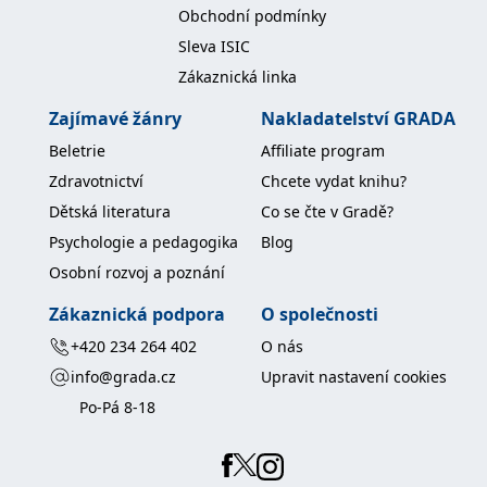
koncový uživatel používá
Obchodní podmínky
webové stránky a
jakoukoli reklamu,
Sleva ISIC
kterou koncový uživatel
mohl vidět před
Zákaznická linka
návštěvou uvedeného
webu.
Zajímavé žánry
Nakladatelství GRADA
MR
7 dní
Toto je soubor cookie
Microsoft
první strany společnosti
Beletrie
Affiliate program
Corporation
Microsoft MSN, který
.c.bing.com
používáme k měření
Zdravotnictví
Chcete vydat knihu?
používání webu pro
interní analýzu.
Dětská literatura
Co se čte v Gradě?
Psychologie a pedagogika
Blog
_uetvid
1 rok
Toto je soubor cookie
Microsoft
využívaný společností
Corporation
Osobní rozvoj a poznání
Microsoft Bing Ads a je
.grada.cz
sledovacím souborem
cookie. Umožňuje nám
Zákaznická podpora
O společnosti
komunikovat s
uživatelem, který již dříve
+420 234 264 402
O nás
navštívil náš web.
info@grada.cz
Upravit nastavení cookies
test_cookie
15 minut
Tento soubor cookie
Google LLC
nastavuje společnost
.doubleclick.net
Po-Pá 8-18
DoubleClick (kterou
vlastní společnost
Google), aby zjistila, zda
prohlížeč návštěvníka
webu podporuje
soubory cookie.