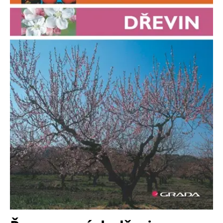
Nezbytné
Analytické
Marketingové
Funkční
Nezařazené soubory
Nezbytně nutné soubory cookie umožňují základní funkce webových
stránek, jako je přihlášení uživatele a správa účtu. Webové stránky nelze
bez nezbytně nutných souborů cookie správně používat.
Provider /
Název
Vyprší
Popis
Doména
CookieScriptConsent
1 měsíc
Tento soubor
CookieScript
cookie
www.grada.cz
používá
služba
Cookie-
Script.com k
zapamatování
předvoleb
souhlasu se
soubory
cookie
návštěvníků.
Je nutné, aby
banner
cookie
Cookie-
Script.com
fungoval