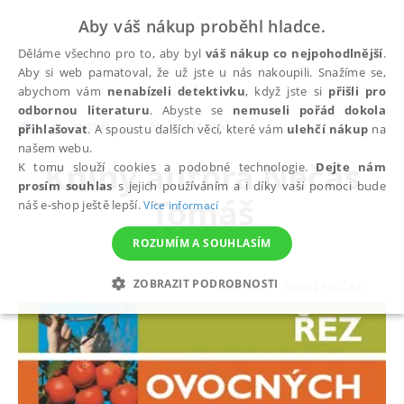
Aby váš nákup proběhl hladce.
Děláme všechno pro to, aby byl
váš nákup co nejpohodlnější
.
Aby si web pamatoval, že už jste u nás nakoupili. Snažíme se,
abychom vám
nenabízeli detektivku
, když jste si
přišli pro
odbornou literaturu
. Abyste se
nemuseli pořád dokola
autoři
Nečas Tomáš
přihlašovat
. A spoustu dalších věcí, které vám
ulehčí nákup
na
našem webu.
Knihy autora
Nečas
K tomu slouží cookies a podobné technologie.
Dejte nám
prosím souhlas
s jejich používáním a i díky vaší pomoci bude
Tomáš
náš e-shop ještě lepší.
Více informací
ROZUMÍM A SOUHLASÍM
ZOBRAZIT PODROBNOSTI
NEZBYTNÉ
ANALYTICKÉ
MARKETINGOVÉ
FUNKČNÍ
NEZAŘAZENÉ SOUBORY