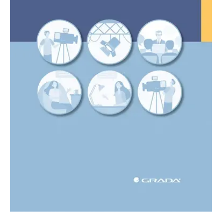
Nezbytné
Analytické
Marketingové
Funkční
Nezařazené soubory
Nezbytně nutné soubory cookie umožňují základní funkce webových
stránek, jako je přihlášení uživatele a správa účtu. Webové stránky nelze
bez nezbytně nutných souborů cookie správně používat.
Provider /
Název
Vyprší
Popis
Doména
CookieScriptConsent
1 měsíc
Tento soubor
CookieScript
cookie
www.grada.cz
používá
služba
Cookie-
Script.com k
zapamatování
předvoleb
souhlasu se
soubory
cookie
návštěvníků.
Je nutné, aby
banner
cookie
Cookie-
Script.com
fungoval