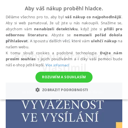
Aby váš nákup proběhl hladce.
Děláme všechno pro to, aby byl
váš nákup co nejpohodlnější
.
Aby si web pamatoval, že už jste u nás nakoupili. Snažíme se,
abychom vám
nenabízeli detektivku
, když jste si
přišli pro
odbornou literaturu
. Abyste se
nemuseli pořád dokola
autoři
Nečas Vlastimil
přihlašovat
. A spoustu dalších věcí, které vám
ulehčí nákup
na
našem webu.
Knihy autora
Nečas
K tomu slouží cookies a podobné technologie.
Dejte nám
prosím souhlas
s jejich používáním a i díky vaší pomoci bude
Vlastimil
náš e-shop ještě lepší.
Více informací
ROZUMÍM A SOUHLASÍM
ZOBRAZIT PODROBNOSTI
NEZBYTNÉ
ANALYTICKÉ
MARKETINGOVÉ
FUNKČNÍ
NEZAŘAZENÉ SOUBORY