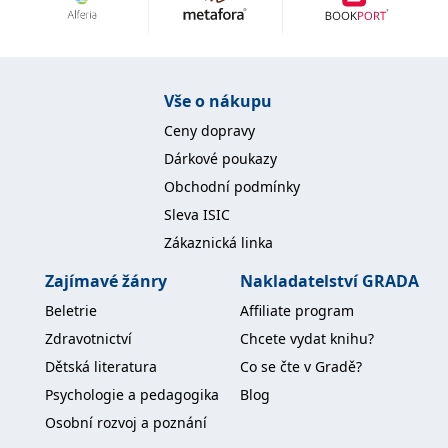
Nezbytné
Analytické
Marketingové
Funkční
Nezařazené soubory
Nezbytně nutné soubory cookie umožňují základní funkce webových
Vše o nákupu
stránek, jako je přihlášení uživatele a správa účtu. Webové stránky nelze
bez nezbytně nutných souborů cookie správně používat.
Ceny dopravy
Provider /
Dárkové poukazy
Název
Vyprší
Popis
Doména
Obchodní podmínky
CookieScriptConsent
1 měsíc
Tento soubor
CookieScript
Sleva ISIC
cookie
www.grada.cz
používá
Zákaznická linka
služba
Cookie-
Script.com k
Zajímavé žánry
Nakladatelství GRADA
zapamatování
předvoleb
Beletrie
Affiliate program
souhlasu se
soubory
Zdravotnictví
Chcete vydat knihu?
cookie
návštěvníků.
Dětská literatura
Co se čte v Gradě?
Je nutné, aby
banner
Psychologie a pedagogika
Blog
cookie
Cookie-
Osobní rozvoj a poznání
Script.com
fungoval