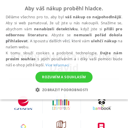
Aby váš nákup proběhl hladce.
Děláme všechno pro to, aby byl
váš nákup co nejpohodlnější
.
Aby si web pamatoval, že už jste u nás nakoupili. Snažíme se,
abychom vám
nenabízeli detektivku
, když jste si
přišli pro
odbornou literaturu
. Abyste se
nemuseli pořád dokola
autoři
Netuka David
přihlašovat
. A spoustu dalších věcí, které vám
ulehčí nákup
na
našem webu.
Knihy autora
Netuka
K tomu slouží cookies a podobné technologie.
Dejte nám
prosím souhlas
s jejich používáním a i díky vaší pomoci bude
David
náš e-shop ještě lepší.
Více informací
ROZUMÍM A SOUHLASÍM
ZOBRAZIT PODROBNOSTI
NEZBYTNÉ
ANALYTICKÉ
MARKETINGOVÉ
FUNKČNÍ
NEZAŘAZENÉ SOUBORY