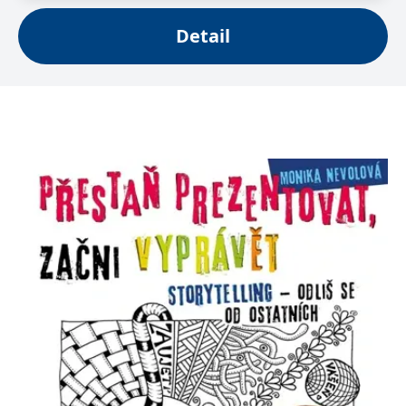
se měly zobrazovat a
které by mohly být
Detail
relevantní pro
koncového uživatele,
který si prohlíží web.
MUID
1 rok
Tento soubor cookie je v
Microsoft
Microsoftu široce
Corporation
používán jako jedinečný
.clarity.ms
identifikátor uživatele.
Lze jej nastavit pomocí
vložených skriptů
Microsoft. Široce se věří,
že se synchronizuje s
mnoha různými
doménami společnosti
Microsoft, což umožňuje
sledování uživatelů.
sid
.seznam.cz
1 měsíc
Toto je velmi běžný
název souboru cookie,
ale pokud je nalezen
jako soubor cookie
relace, bude
pravděpodobně použit
jako pro správu stavu
relace.
_gcl_au
3 měsíce
Tento soubor cookie
Google LLC
nastavuje společnost
.grada.cz
Doubleclick a provádí
informace o tom, jak