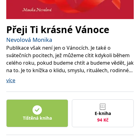
Přeji Ti krásné Vánoce
Nevolová Monika
Publikace však není jen o Vánocích. Je také o
svátečních pocitech, jež můžeme cítit kdykoli během
celého roku, pokud budeme chtít a budeme vědět, jak
na to. Je to knížka o klidu, smyslu, rituálech, rodinném
a partnerském souznění. Jak to vše posílit zejména
více
v období, které všichni milujeme, ale během něhož
často podléháme velkému stresu a tlaku? Na to vše
vám odpoví a jak na to poradí tato kniha, jež je
především malým „tahákem“ na pohodu, smysl a
E-kniha
rovnováhu ve vašem životě.
Tištěná kniha
94
Kč