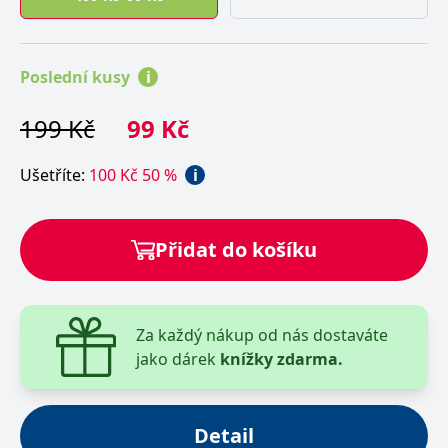
Poslední kusy
i
199
Kč
99
Kč
Ušetříte
:
100
Kč
50
%
i
Přidat do košíku
Za každý nákup od nás dostaváte
jako dárek
knížky zdarma.
Detail