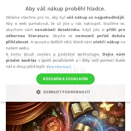
Aby váš nákup proběhl hladce.
Děláme všechno pro to, aby byl
váš nákup co nejpohodlnější
.
Aby si web pamatoval, že už jste u nás nakoupili. Snažíme se,
abychom vám
nenabízeli detektivku
, když jste si
přišli pro
odbornou literaturu
. Abyste se
nemuseli pořád dokola
autoři
Nevolová Monika
přihlašovat
. A spoustu dalších věcí, které vám
ulehčí nákup
na
našem webu.
Knihy autora
Nevolová
K tomu slouží cookies a podobné technologie.
Dejte nám
prosím souhlas
s jejich používáním a i díky vaší pomoci bude
Monika
náš e-shop ještě lepší.
Více informací
ROZUMÍM A SOUHLASÍM
ZOBRAZIT PODROBNOSTI
NEZBYTNÉ
ANALYTICKÉ
MARKETINGOVÉ
FUNKČNÍ
NEZAŘAZENÉ SOUBORY