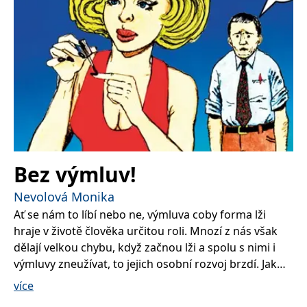
Bez výmluv!
Nevolová Monika
Ať se nám to líbí nebo ne, výmluva coby forma lži
hraje v životě člověka určitou roli. Mnozí z nás však
dělají velkou chybu, když začnou lži a spolu s nimi i
výmluvy zneužívat, to jejich osobní rozvoj brzdí. Jak
říká autorka této publikace: „Tolerance k alkoholu je u
více
nás 0 promile, v některých zemích 0,3 promile.