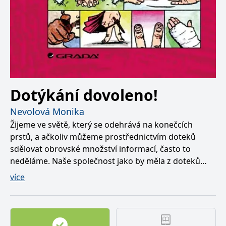
Dotýkání dovoleno!
Nevolová Monika
Žijeme ve světě, který se odehrává na konečcích
prstů, a ačkoliv můžeme prostřednictvím doteků
sdělovat obrovské množství informací, často to
neděláme. Naše společnost jako by měla z doteků
téměř fobii nebo je odsuzovala jako sexuální harašení
více
či obtěžování. Dotek dokáže vyjádřit jemné nuance
pocitů, které často nedokážeme vystihnout tónem
hlasu či mimikou obličeje. Fyzický kontakt může
mnoho vybudovat, ale také hodně zbořit. Všechno, co