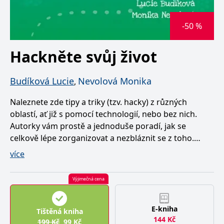
-50 %
Hackněte svůj život
Budíková Lucie
Nevolová Monika
,
Naleznete zde tipy a triky (tzv. hacky) z různých
oblastí, ať již s pomocí technologií, nebo bez nich.
Autorky vám prostě a jednoduše poradí, jak se
celkově lépe zorganizovat a nezbláznit se z toho.
Zjistíte, jak si udělat systém, zlepšit návyky,
více
nezahlcovat se, jak efektivně stíhat své povinnosti, a
mít tak čas na radosti. Zredukujte tedy chaos a
Výjimečná cena
udělejte si každodenní život snazší a zábavnější.
Získáte i tipy, jak se efektivně učit či jak hacknout
E-kniha
cestování. Nechte se inspirovat a prožijte svůj život na
Tištěná kniha
144
Kč
plno! Stojí to za to.
199
Kč
99
Kč