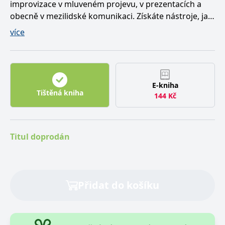
improvizace v mluveném projevu, v prezentacích a
obecně v mezilidské komunikaci. Získáte nástroje, jak
vtipně reagovat, jak překonat neočekávané situace,
více
jak z nich vyjít jako vítěz.
E-kniha
Tištěná kniha
144
Kč
Titul doprodán
Přidat do košíku