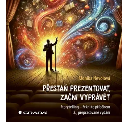
Nezbytné
Analytické
Marketingové
Funkční
Nezařazené soubory
Nezbytně nutné soubory cookie umožňují základní funkce webových
stránek, jako je přihlášení uživatele a správa účtu. Webové stránky nelze
bez nezbytně nutných souborů cookie správně používat.
Provider /
Název
Vyprší
Popis
Doména
CookieScriptConsent
1 měsíc
Tento soubor
CookieScript
cookie
www.grada.cz
používá
služba
Cookie-
Script.com k
zapamatování
předvoleb
souhlasu se
soubory
cookie
návštěvníků.
Je nutné, aby
banner
cookie
Cookie-
Script.com
fungoval