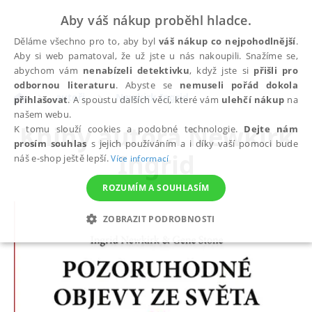
Aby váš nákup proběhl hladce.
Děláme všechno pro to, aby byl
váš nákup co nejpohodlnější
.
Aby si web pamatoval, že už jste u nás nakoupili. Snažíme se,
abychom vám
nenabízeli detektivku
, když jste si
přišli pro
odbornou literaturu
. Abyste se
nemuseli pořád dokola
autoři
Newkirk Ingrid
přihlašovat
. A spoustu dalších věcí, které vám
ulehčí nákup
na
našem webu.
Knihy autora
Newkirk
K tomu slouží cookies a podobné technologie.
Dejte nám
prosím souhlas
s jejich používáním a i díky vaší pomoci bude
Ingrid
náš e-shop ještě lepší.
Více informací
ROZUMÍM A SOUHLASÍM
ZOBRAZIT PODROBNOSTI
NEZBYTNÉ
ANALYTICKÉ
MARKETINGOVÉ
FUNKČNÍ
NEZAŘAZENÉ SOUBORY