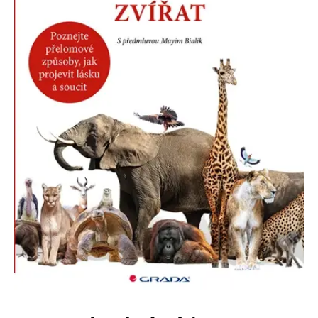
Nezbytné
Analytické
Marketingové
Funkční
Nezařazené soubory
Nezbytně nutné soubory cookie umožňují základní funkce webových
stránek, jako je přihlášení uživatele a správa účtu. Webové stránky nelze
bez nezbytně nutných souborů cookie správně používat.
Provider /
Název
Vyprší
Popis
Doména
CookieScriptConsent
1 měsíc
Tento soubor
CookieScript
cookie
www.grada.cz
používá
služba
Cookie-
Script.com k
zapamatování
předvoleb
souhlasu se
soubory
cookie
návštěvníků.
Je nutné, aby
banner
cookie
Cookie-
Script.com
fungoval