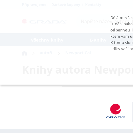
Připravujeme
Dárkové kupony
Kontakty
Děláme všec
u nás nako
odbornou l
které vám
u
Všechny knihy
E-Knihy
K tomu slou
i díky vaší 
autoři
Newport Cal
Knihy autora
Newpor
NEZBYTNÉ
Nezbytně nutné soubory cookie umožňují základní funkce webovýc
Provider /