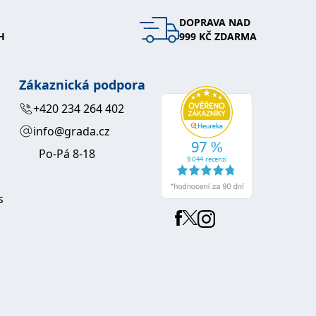
DOPRAVA NAD
 se soubory cookie návštěvníků. Je nutné, aby banner cookie
H
999 KČ ZDARMA
používaný k udržování proměnných relací uživatelů. Obvykle se
obrým příkladem je udržování přihlášeného stavu uživatele
Zákaznická podpora
y bylo možné podávat platné zprávy o používání jejich
+420 234 264 402
info@grada.cz
u.
Po-Pá 8-18
s
Vyprší
Popis
ění správného vzhledu dialogových oken.
1 rok
### Luigisbox???
avštívenou stránku a slouží k počítání a sledování zobrazení
jazyků a zemí
1 rok
u na sociálních médiích. Může také shromažďovat informace o
avštívené stránky.