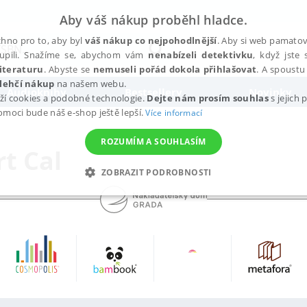
Aby váš nákup proběhl hladce.
hno pro to, aby byl
váš nákup co nejpohodlnější
. Aby si web pamatova
upili. Snažíme se, abychom vám
nenabízeli detektivku
, když jste 
iteraturu
. Abyste se
nemuseli pořád dokola přihlašovat
. A spoustu 
lehčí nákup
na našem webu.
Audioknihy
Bestsellery
Novinky
ží cookies a podobné technologie.
Dejte nám prosím souhlas
s jejich
pomoci bude náš e-shop ještě lepší.
Více informací
ROZUMÍM A SOUHLASÍM
t Cal
ZOBRAZIT PODROBNOSTI
ANALYTICKÉ
MARKETINGOVÉ
FUNKČNÍ
NEZ
Nezbytné
Analytické
Marketingové
Funkční
Nezařazené soubory
h stránek, jako je přihlášení uživatele a správa účtu. Webové stránky nelze bez nez