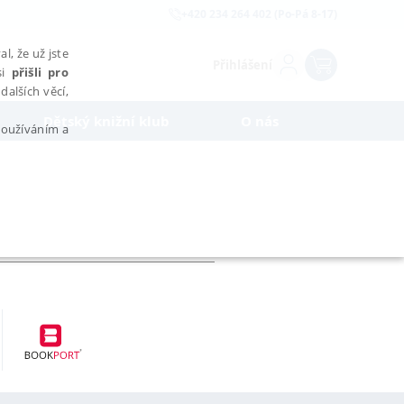
+420 234 264 402 (Po-Pá 8-17)
l, že už jste
Přihlášení
si
přišli pro
dalších věcí,
Dětský knižní klub
O nás
 používáním a
AŘAZENÉ SOUBORY
bytně nutných souborů cookie správně používat.