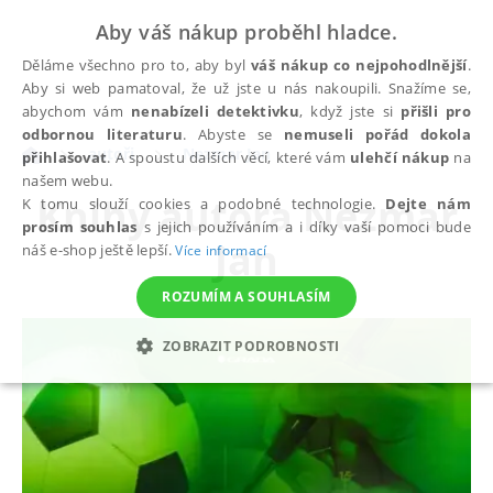
Aby váš nákup proběhl hladce.
Děláme všechno pro to, aby byl
váš nákup co nejpohodlnější
.
Aby si web pamatoval, že už jste u nás nakoupili. Snažíme se,
abychom vám
nenabízeli detektivku
, když jste si
přišli pro
odbornou literaturu
. Abyste se
nemuseli pořád dokola
autoři
Nezmar Jan
přihlašovat
. A spoustu dalších věcí, které vám
ulehčí nákup
na
našem webu.
Knihy autora
Nezmar
K tomu slouží cookies a podobné technologie.
Dejte nám
prosím souhlas
s jejich používáním a i díky vaší pomoci bude
Jan
náš e-shop ještě lepší.
Více informací
ROZUMÍM A SOUHLASÍM
ZOBRAZIT PODROBNOSTI
NEZBYTNÉ
ANALYTICKÉ
MARKETINGOVÉ
FUNKČNÍ
NEZAŘAZENÉ SOUBORY