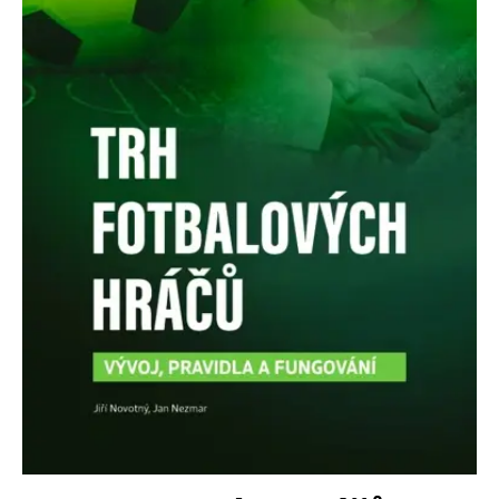
Nezbytné
Analytické
Marketingové
Funkční
Nezařazené soubory
Nezbytně nutné soubory cookie umožňují základní funkce webových
stránek, jako je přihlášení uživatele a správa účtu. Webové stránky nelze
bez nezbytně nutných souborů cookie správně používat.
Provider /
Název
Vyprší
Popis
Doména
CookieScriptConsent
1 měsíc
Tento soubor
CookieScript
cookie
www.grada.cz
používá
služba
Cookie-
Script.com k
zapamatování
předvoleb
souhlasu se
soubory
cookie
návštěvníků.
Je nutné, aby
banner
cookie
Cookie-
Script.com
fungoval