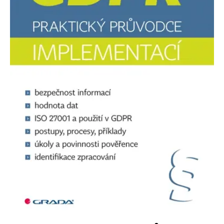
Nezbytné
Analytické
Marketingové
Funkční
Nezařazené soubory
Nezbytně nutné soubory cookie umožňují základní funkce webových
stránek, jako je přihlášení uživatele a správa účtu. Webové stránky nelze
bez nezbytně nutných souborů cookie správně používat.
Provider /
Název
Vyprší
Popis
Doména
CookieScriptConsent
1 měsíc
Tento soubor
CookieScript
cookie
www.grada.cz
používá
služba
Cookie-
Script.com k
zapamatování
předvoleb
souhlasu se
soubory
cookie
návštěvníků.
Je nutné, aby
banner
cookie
Cookie-
Script.com
fungoval