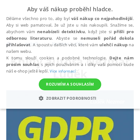
Aby váš nákup proběhl hladce.
Děláme všechno pro to, aby byl
váš nákup co nejpohodlnější
.
Aby si web pamatoval, že už jste u nás nakoupili. Snažíme se,
abychom vám
nenabízeli detektivku
, když jste si
přišli pro
odbornou literaturu
. Abyste se
nemuseli pořád dokola
autoři
Nezmar Luděk
přihlašovat
. A spoustu dalších věcí, které vám
ulehčí nákup
na
našem webu.
Knihy autora
Nezmar
K tomu slouží cookies a podobné technologie.
Dejte nám
prosím souhlas
s jejich používáním a i díky vaší pomoci bude
Luděk
náš e-shop ještě lepší.
Více informací
ROZUMÍM A SOUHLASÍM
ZOBRAZIT PODROBNOSTI
NEZBYTNÉ
ANALYTICKÉ
MARKETINGOVÉ
FUNKČNÍ
NEZAŘAZENÉ SOUBORY