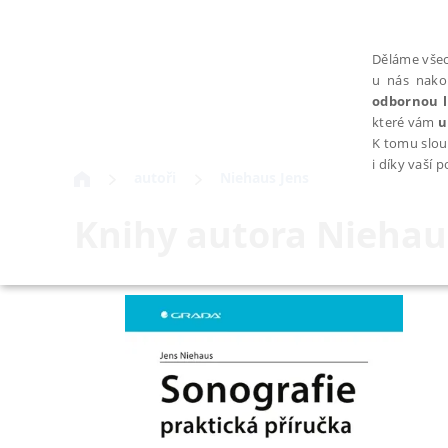
Děláme všec
u nás nako
odbornou l
které vám
u
K tomu slou
i díky vaší 
autoři
Niehaus Jens
Knihy autora
Niehau
NEZBYTNÉ
Nezbytně nutné soubory cookie umožňují základní funkce webovýc
Provider /