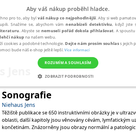
Aby váš nákup proběhl hladce.
hno pro to, aby byl
váš nákup co nejpohodlnější
. Aby si web pamatova
upili. Snažíme se, abychom vám
nenabízeli detektivku
, když jste 
iteraturu
. Abyste se
nemuseli pořád dokola přihlašovat
. A spoustu 
lehčí nákup
na našem webu.
ží cookies a podobné technologie.
Dejte nám prosím souhlas
s jejich
pomoci bude náš e-shop ještě lepší.
Více informací
ROZUMÍM A SOUHLASÍM
s Jens
ZOBRAZIT PODROBNOSTI
ANALYTICKÉ
MARKETINGOVÉ
FUNKČNÍ
NEZ
Sonografie
Niehaus Jens
Těžiště publikace se 650 instruktivními obrázky je v ultra
Nezbytné
Analytické
Marketingové
Funkční
Nezařazené soubory
oblasti, další kapitoly jsou věnovány cévám, lymfatickým uz
h stránek, jako je přihlášení uživatele a správa účtu. Webové stránky nelze bez nez
končetinám. Znázorněny jsou obrazy normální a patologic