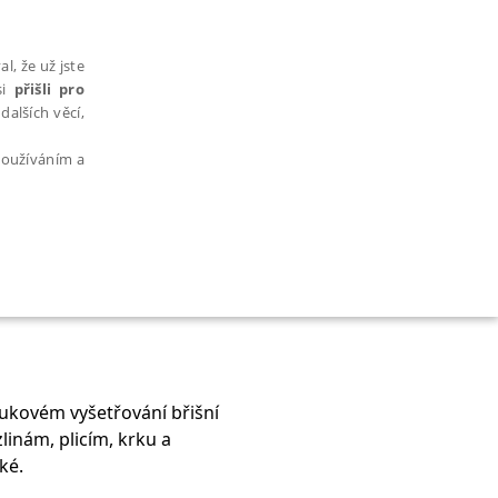
l, že už jste
si
přišli pro
dalších věcí,
 používáním a
AŘAZENÉ SOUBORY
zvukovém vyšetřování břišní
linám, plicím, krku a
bytně nutných souborů cookie správně používat.
ké.