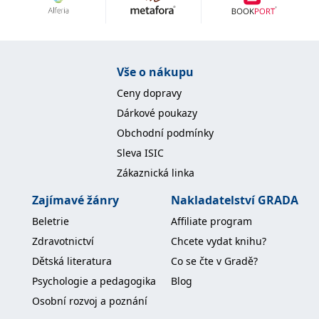
Nezbytné
Analytické
Marketingové
Funkční
Nezařazené soubory
Nezbytně nutné soubory cookie umožňují základní funkce webových
Vše o nákupu
stránek, jako je přihlášení uživatele a správa účtu. Webové stránky nelze
bez nezbytně nutných souborů cookie správně používat.
Ceny dopravy
Provider /
Dárkové poukazy
Název
Vyprší
Popis
Doména
Obchodní podmínky
CookieScriptConsent
1 měsíc
Tento soubor
CookieScript
Sleva ISIC
cookie
www.grada.cz
používá
Zákaznická linka
služba
Cookie-
Script.com k
Zajímavé žánry
Nakladatelství GRADA
zapamatování
předvoleb
Beletrie
Affiliate program
souhlasu se
soubory
Zdravotnictví
Chcete vydat knihu?
cookie
návštěvníků.
Dětská literatura
Co se čte v Gradě?
Je nutné, aby
banner
Psychologie a pedagogika
Blog
cookie
Cookie-
Osobní rozvoj a poznání
Script.com
fungoval