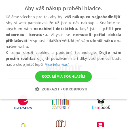
Aby váš nákup proběhl hladce.
Děláme všechno pro to, aby byl
váš nákup co nejpohodlnější
.
Aby si web pamatoval, že už jste u nás nakoupili. Snažíme se,
abychom vám
nenabízeli detektivku
, když jste si
přišli pro
odbornou literaturu
. Abyste se
nemuseli pořád dokola
autoři
Novák Mojmír
přihlašovat
. A spoustu dalších věcí, které vám
ulehčí nákup
na
našem webu.
Knihy autora
Novák
K tomu slouží cookies a podobné technologie.
Dejte nám
prosím souhlas
s jejich používáním a i díky vaší pomoci bude
Mojmír
náš e-shop ještě lepší.
Více informací
ROZUMÍM A SOUHLASÍM
ZOBRAZIT PODROBNOSTI
NEZBYTNÉ
ANALYTICKÉ
MARKETINGOVÉ
FUNKČNÍ
NEZAŘAZENÉ SOUBORY