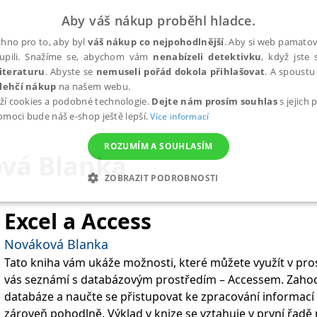
Aby váš nákup proběhl hladce.
hno pro to, aby byl
váš nákup co nejpohodlnější
. Aby si web pamatova
upili. Snažíme se, abychom vám
nenabízeli detektivku
, když jste 
iteraturu
. Abyste se
nemuseli pořád dokola přihlašovat
. A spoustu 
lehčí nákup
na našem webu.
ží cookies a podobné technologie.
Dejte nám prosím souhlas
s jejich
pomoci bude náš e-shop ještě lepší.
Více informací
ROZUMÍM A SOUHLASÍM
vá Blanka
ZOBRAZIT PODROBNOSTI
ANALYTICKÉ
MARKETINGOVÉ
FUNKČNÍ
NEZ
Excel a Access
Nováková Blanka
Tato kniha vám ukáže možnosti, které můžete využít v pro
Nezbytné
Analytické
Marketingové
Funkční
Nezařazené soubory
vás seznámí s databázovým prostředím – Accessem. Zahoď
h stránek, jako je přihlášení uživatele a správa účtu. Webové stránky nelze bez nez
databáze a naučte se přistupovat ke zpracování informací 
zároveň pohodlně. Výklad v knize se vztahuje v první řadě