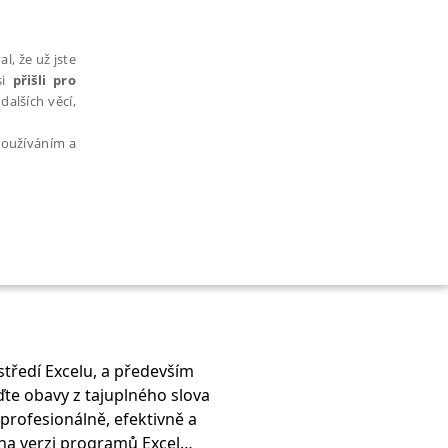
l, že už jste
si
přišli pro
dalších věcí,
 používáním a
AŘAZENÉ SOUBORY
středí Excelu, a především
te obavy z tajuplného slova
bytně nutných souborů cookie správně používat.
profesionálně, efektivně a
 na verzi programů Excel