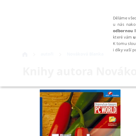
Děláme všec
u nás nako
odbornou l
které vám
u
K tomu slou
i díky vaší 
autoři
Nováková Blanka
Knihy autora
Nováko
NEZBYTNÉ
Nezbytně nutné soubory cookie umožňují základní funkce webovýc
Provider /