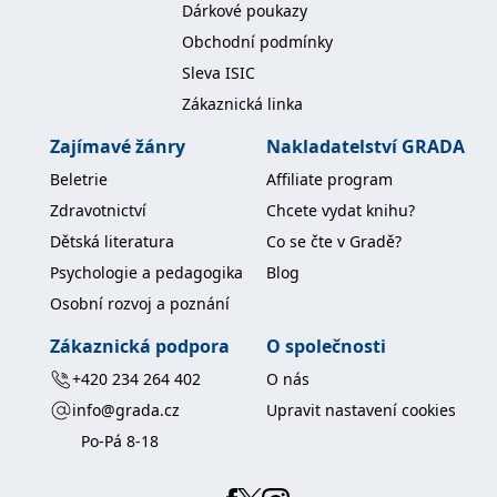
Dárkové poukazy
koncový uživatel používá
webové stránky a
Obchodní podmínky
jakoukoli reklamu,
kterou koncový uživatel
Sleva ISIC
mohl vidět před
návštěvou uvedeného
Zákaznická linka
webu.
MR
7 dní
Toto je soubor cookie
Microsoft
Zajímavé žánry
Nakladatelství GRADA
první strany společnosti
Corporation
Microsoft MSN, který
.c.bing.com
Beletrie
Affiliate program
používáme k měření
používání webu pro
Zdravotnictví
Chcete vydat knihu?
interní analýzu.
Dětská literatura
Co se čte v Gradě?
_uetvid
1 rok
Toto je soubor cookie
Microsoft
využívaný společností
Corporation
Psychologie a pedagogika
Blog
Microsoft Bing Ads a je
.grada.cz
sledovacím souborem
Osobní rozvoj a poznání
cookie. Umožňuje nám
komunikovat s
uživatelem, který již dříve
Zákaznická podpora
O společnosti
navštívil náš web.
+420 234 264 402
O nás
test_cookie
15 minut
Tento soubor cookie
Google LLC
nastavuje společnost
.doubleclick.net
info@grada.cz
Upravit nastavení cookies
DoubleClick (kterou
vlastní společnost
Po-Pá 8-18
Google), aby zjistila, zda
prohlížeč návštěvníka
webu podporuje
soubory cookie.