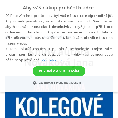
Aby váš nákup proběhl hladce.
Děláme všechno pro to, aby byl
váš nákup co nejpohodlnější
.
Aby si web pamatoval, že už jste u nás nakoupili. Snažíme se,
abychom vám
nenabízeli detektivku
, když jste si
přišli pro
odbornou literaturu
. Abyste se
nemuseli pořád dokola
autoři
Nováková Jana
přihlašovat
. A spoustu dalších věcí, které vám
ulehčí nákup
na
našem webu.
Knihy autora
K tomu slouží cookies a podobné technologie.
Dejte nám
prosím souhlas
s jejich používáním a i díky vaší pomoci bude
Nováková Jana
náš e-shop ještě lepší.
Více informací
ROZUMÍM A SOUHLASÍM
ZOBRAZIT PODROBNOSTI
NEZBYTNÉ
ANALYTICKÉ
MARKETINGOVÉ
FUNKČNÍ
NEZAŘAZENÉ SOUBORY