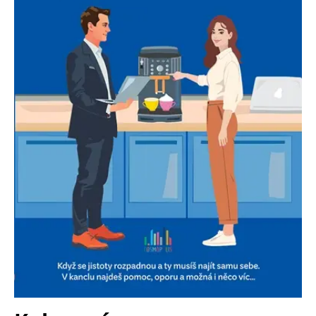
Nezbytné
Analytické
Marketingové
Funkční
Nezařazené soubory
Nezbytně nutné soubory cookie umožňují základní funkce webových
stránek, jako je přihlášení uživatele a správa účtu. Webové stránky nelze
bez nezbytně nutných souborů cookie správně používat.
Provider /
Název
Vyprší
Popis
Doména
CookieScriptConsent
1 měsíc
Tento soubor
CookieScript
cookie
www.grada.cz
používá
služba
Cookie-
Script.com k
zapamatování
předvoleb
souhlasu se
soubory
cookie
návštěvníků.
Je nutné, aby
banner
cookie
Cookie-
Script.com
fungoval