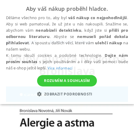
Aby váš nákup proběhl hladce.
Děláme všechno pro to, aby byl
váš nákup co nejpohodlnější
.
Aby si web pamatoval, že už jste u nás nakoupili. Snažíme se,
abychom vám
nenabízeli detektivku
, když jste si
přišli pro
odbornou literaturu
. Abyste se
nemuseli pořád dokola
autoři
Novotná Bronislava
přihlašovat
. A spoustu dalších věcí, které vám
ulehčí nákup
na
našem webu.
Knihy autora
Novotná
K tomu slouží cookies a podobné technologie.
Dejte nám
prosím souhlas
s jejich používáním a i díky vaší pomoci bude
Bronislava
náš e-shop ještě lepší.
Více informací
ROZUMÍM A SOUHLASÍM
ZOBRAZIT PODROBNOSTI
NEZBYTNÉ
ANALYTICKÉ
MARKETINGOVÉ
FUNKČNÍ
NEZAŘAZENÉ SOUBORY