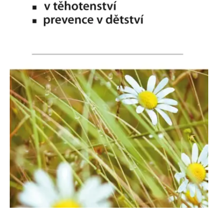
Nezbytné
Analytické
Marketingové
Funkční
Nezařazené soubory
Nezbytně nutné soubory cookie umožňují základní funkce webových
stránek, jako je přihlášení uživatele a správa účtu. Webové stránky nelze
bez nezbytně nutných souborů cookie správně používat.
Provider /
Název
Vyprší
Popis
Doména
CookieScriptConsent
1 měsíc
Tento soubor
CookieScript
cookie
www.grada.cz
používá
služba
Cookie-
Script.com k
zapamatování
předvoleb
souhlasu se
soubory
cookie
návštěvníků.
Je nutné, aby
banner
cookie
Cookie-
Script.com
fungoval