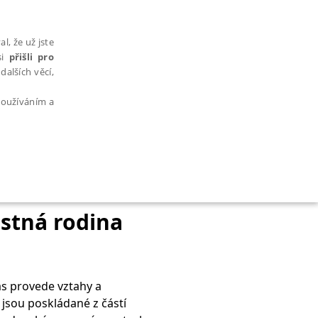
l, že už jste
si
přišli pro
dalších věcí,
 používáním a
AŘAZENÉ SOUBORY
astná rodina
ás provede vztahy a
bytně nutných souborů cookie správně používat.
jsou poskládané z částí