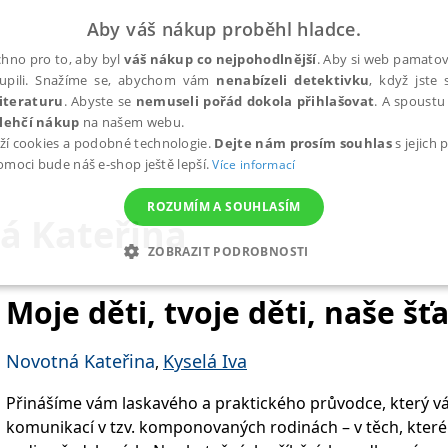
Aby váš nákup proběhl hladce.
hno pro to, aby byl
váš nákup co nejpohodlnější
. Aby si web pamatova
upili. Snažíme se, abychom vám
nenabízeli detektivku
, když jste 
iteraturu
. Abyste se
nemuseli pořád dokola přihlašovat
. A spoustu 
lehčí nákup
na našem webu.
ží cookies a podobné technologie.
Dejte nám prosím souhlas
s jejich
pomoci bude náš e-shop ještě lepší.
Více informací
ROZUMÍM A SOUHLASÍM
á Kateřina
ZOBRAZIT PODROBNOSTI
ANALYTICKÉ
MARKETINGOVÉ
FUNKČNÍ
NEZ
Moje děti, tvoje děti, naše šť
Novotná Kateřina
Kyselá Iva
,
Nezbytné
Analytické
Marketingové
Funkční
Nezařazené soubory
Přinášíme vám laskavého a praktického průvodce, který v
h stránek, jako je přihlášení uživatele a správa účtu. Webové stránky nelze bez nez
komunikací v tzv. komponovaných rodinách – v těch, které 