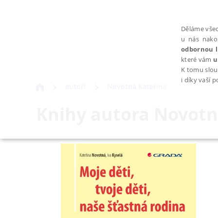
Děláme všec
u nás nako
odbornou l
které vám
u
K tomu slou
i díky vaší 
autoři
Novotná Kateřina
Knihy autora
Novotn
NEZBYTNÉ
Nezbytně nutné soubory cookie umožňují základní funkce webovýc
Provider /