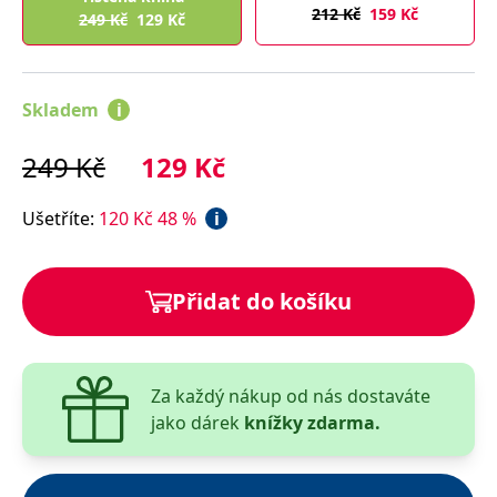
212
Kč
159
Kč
249
Kč
129
Kč
Tohle byla ta nejpodivnější podoba naděje, jakou jsem kdy
spatřil. Naděje, ty dvířka v naší mysli, který dokážeme
pootevřít natolik, abychom vklouzli dovnitř a pořádně za
Skladem
i
sebou zabouchli. Naděje, ve který se chceme ztratit. A
přesně takovou jsi tu po sobě zanechala
…
249
Kč
129
Kč
Ušetříte
:
120
Kč
48
%
i
Přidat do košíku
Za každý nákup od nás dostaváte
jako dárek
knížky zdarma.