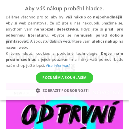
Aby váš nákup proběhl hladce.
Děláme všechno pro to, aby byl
váš nákup co nejpohodlnější
.
Aby si web pamatoval, že už jste u nás nakoupili. Snažíme se,
abychom vám
nenabízeli detektivku
, když jste si
přišli pro
odbornou literaturu
. Abyste se
nemuseli pořád dokola
autoři
Novotný Aleš
přihlašovat
. A spoustu dalších věcí, které vám
ulehčí nákup
na
našem webu.
Knihy autora
Novotný
K tomu slouží cookies a podobné technologie.
Dejte nám
prosím souhlas
s jejich používáním a i díky vaší pomoci bude
Aleš
náš e-shop ještě lepší.
Více informací
ROZUMÍM A SOUHLASÍM
ZOBRAZIT PODROBNOSTI
NEZBYTNÉ
ANALYTICKÉ
MARKETINGOVÉ
FUNKČNÍ
NEZAŘAZENÉ SOUBORY