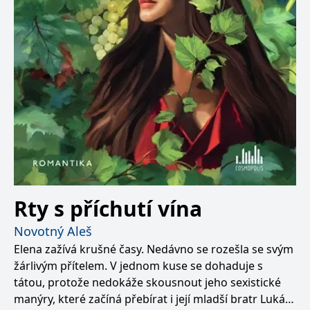
Rty s příchutí vína
Novotný Aleš
Elena zažívá krušné časy. Nedávno se rozešla se svým
žárlivým přítelem. V jednom kuse se dohaduje s
tátou, protože nedokáže skousnout jeho sexistické
manýry, které začíná přebírat i její mladší bratr Lukáš.