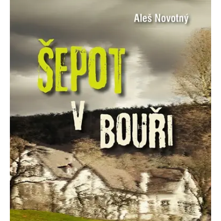
koncový uživatel používá
webové stránky a
jakoukoli reklamu,
kterou koncový uživatel
mohl vidět před
návštěvou uvedeného
webu.
MR
7 dní
Toto je soubor cookie
Microsoft
první strany společnosti
Corporation
Microsoft MSN, který
.c.bing.com
používáme k měření
používání webu pro
interní analýzu.
_uetvid
1 rok
Toto je soubor cookie
Microsoft
využívaný společností
Corporation
Microsoft Bing Ads a je
.grada.cz
sledovacím souborem
cookie. Umožňuje nám
komunikovat s
uživatelem, který již dříve
navštívil náš web.
test_cookie
15 minut
Tento soubor cookie
Google LLC
nastavuje společnost
.doubleclick.net
DoubleClick (kterou
vlastní společnost
Google), aby zjistila, zda
prohlížeč návštěvníka
webu podporuje
soubory cookie.