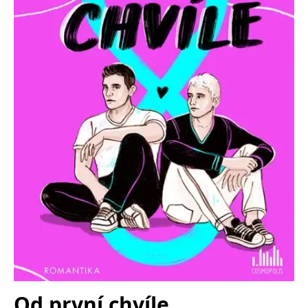
Nezbytné
Analytické
Marketingové
Funkční
Nezařazené soubory
Nezbytně nutné soubory cookie umožňují základní funkce webových
stránek, jako je přihlášení uživatele a správa účtu. Webové stránky nelze
bez nezbytně nutných souborů cookie správně používat.
Provider /
Název
Vyprší
Popis
Doména
CookieScriptConsent
1 měsíc
Tento soubor
CookieScript
cookie
www.grada.cz
používá
služba
Cookie-
Script.com k
zapamatování
předvoleb
souhlasu se
soubory
cookie
návštěvníků.
Je nutné, aby
banner
cookie
Cookie-
Script.com
Od první chvíle
fungoval