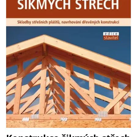
Nezbytné
Analytické
Marketingové
Funkční
Nezařazené soubory
Nezbytně nutné soubory cookie umožňují základní funkce webových
stránek, jako je přihlášení uživatele a správa účtu. Webové stránky nelze
bez nezbytně nutných souborů cookie správně používat.
Provider /
Název
Vyprší
Popis
Doména
CookieScriptConsent
1 měsíc
Tento soubor
CookieScript
cookie
www.grada.cz
používá
služba
Cookie-
Script.com k
zapamatování
předvoleb
souhlasu se
soubory
cookie
návštěvníků.
Je nutné, aby
banner
cookie
Cookie-
Script.com
fungoval