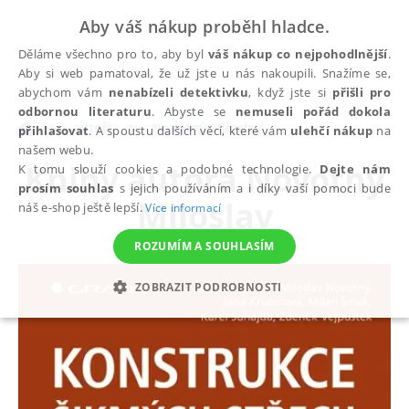
Aby váš nákup proběhl hladce.
Děláme všechno pro to, aby byl
váš nákup co nejpohodlnější
.
Aby si web pamatoval, že už jste u nás nakoupili. Snažíme se,
abychom vám
nenabízeli detektivku
, když jste si
přišli pro
odbornou literaturu
. Abyste se
nemuseli pořád dokola
autoři
Novotný Miloslav
přihlašovat
. A spoustu dalších věcí, které vám
ulehčí nákup
na
našem webu.
Knihy autora
Novotný
K tomu slouží cookies a podobné technologie.
Dejte nám
prosím souhlas
s jejich používáním a i díky vaší pomoci bude
Miloslav
náš e-shop ještě lepší.
Více informací
ROZUMÍM A SOUHLASÍM
ZOBRAZIT PODROBNOSTI
NEZBYTNÉ
ANALYTICKÉ
MARKETINGOVÉ
FUNKČNÍ
NEZAŘAZENÉ SOUBORY