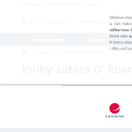
Připravujeme
Dárkové kupony
Kontakty
Děláme všec
u nás nako
odbornou l
které vám
u
Všechny knihy
E-Knihy
K tomu slou
i díky vaší 
autoři
O' Roark Elizabeth
Knihy autora
O' Roar
NEZBYTNÉ
Nezbytně nutné soubory cookie umožňují základní funkce webovýc
Provider /