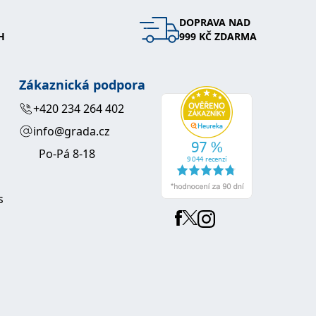
DOPRAVA NAD
 se soubory cookie návštěvníků. Je nutné, aby banner cookie
H
999 KČ ZDARMA
používaný k udržování proměnných relací uživatelů. Obvykle se
obrým příkladem je udržování přihlášeného stavu uživatele
Zákaznická podpora
y bylo možné podávat platné zprávy o používání jejich
+420 234 264 402
info@grada.cz
u.
Po-Pá 8-18
s
Vyprší
Popis
ění správného vzhledu dialogových oken.
1 rok
### Luigisbox???
avštívenou stránku a slouží k počítání a sledování zobrazení
jazyků a zemí
1 rok
u na sociálních médiích. Může také shromažďovat informace o
avštívené stránky.