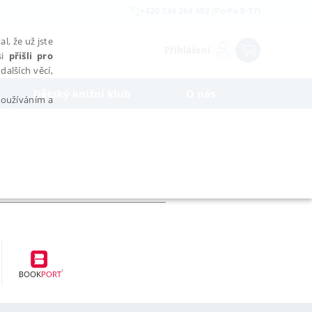
+420 234 264 402 (Po-Pá 8-17)
l, že už jste
Přihlášení
si
přišli pro
dalších věcí,
Dětský knižní klub
O nás
 používáním a
AŘAZENÉ SOUBORY
bytně nutných souborů cookie správně používat.