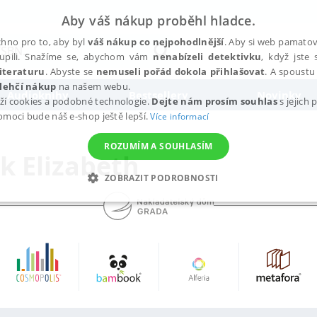
Aby váš nákup proběhl hladce.
hno pro to, aby byl
váš nákup co nejpohodlnější
. Aby si web pamatova
upili. Snažíme se, abychom vám
nenabízeli detektivku
, když jste 
iteraturu
. Abyste se
nemuseli pořád dokola přihlašovat
. A spoustu 
lehčí nákup
na našem webu.
Audioknihy
Bestsellery
Novinky
ží cookies a podobné technologie.
Dejte nám prosím souhlas
s jejich
pomoci bude náš e-shop ještě lepší.
Více informací
ROZUMÍM A SOUHLASÍM
k Elizabeth
ZOBRAZIT PODROBNOSTI
ANALYTICKÉ
MARKETINGOVÉ
FUNKČNÍ
NEZ
Nezbytné
Analytické
Marketingové
Funkční
Nezařazené soubory
h stránek, jako je přihlášení uživatele a správa účtu. Webové stránky nelze bez nez