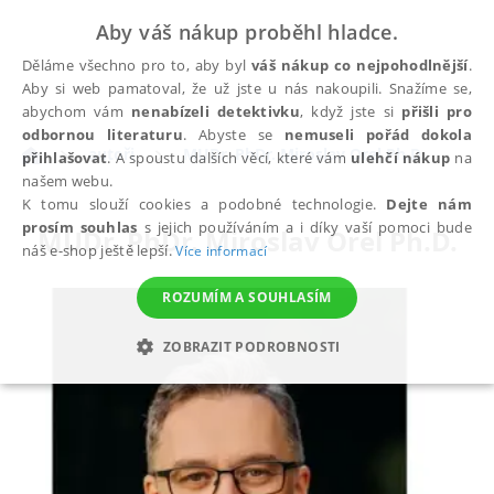
Aby váš nákup proběhl hladce.
Děláme všechno pro to, aby byl
váš nákup co nejpohodlnější
.
Aby si web pamatoval, že už jste u nás nakoupili. Snažíme se,
abychom vám
nenabízeli detektivku
, když jste si
přišli pro
odbornou literaturu
. Abyste se
nemuseli pořád dokola
autoři
MUDr. PhDr. Miroslav Orel Ph.D.
přihlašovat
. A spoustu dalších věcí, které vám
ulehčí nákup
na
našem webu.
K tomu slouží cookies a podobné technologie.
Dejte nám
prosím souhlas
s jejich používáním a i díky vaší pomoci bude
MUDr. PhDr. Miroslav Orel Ph.D.
náš e-shop ještě lepší.
Více informací
ROZUMÍM A SOUHLASÍM
ZOBRAZIT PODROBNOSTI
NEZBYTNÉ
ANALYTICKÉ
MARKETINGOVÉ
FUNKČNÍ
NEZAŘAZENÉ SOUBORY