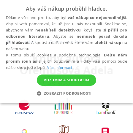
Aby váš nákup proběhl hladce.
Děláme všechno pro to, aby byl
váš nákup co nejpohodlnější
.
Aby si web pamatoval, že už jste u nás nakoupili. Snažíme se,
abychom vám
nenabízeli detektivku
, když jste si
přišli pro
odbornou literaturu
. Abyste se
nemuseli pořád dokola
autoři
Orémusová Adela
přihlašovat
. A spoustu dalších věcí, které vám
ulehčí nákup
na
našem webu.
Knihy autora
K tomu slouží cookies a podobné technologie.
Dejte nám
prosím souhlas
s jejich používáním a i díky vaší pomoci bude
Orémusová Adela
náš e-shop ještě lepší.
Více informací
ROZUMÍM A SOUHLASÍM
ZOBRAZIT PODROBNOSTI
NEZBYTNÉ
ANALYTICKÉ
MARKETINGOVÉ
FUNKČNÍ
NEZAŘAZENÉ SOUBORY