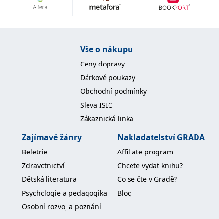
Nezbytné
Analytické
Marketingové
Funkční
Nezařazené soubory
Nezbytně nutné soubory cookie umožňují základní funkce webových
Vše o nákupu
stránek, jako je přihlášení uživatele a správa účtu. Webové stránky nelze
bez nezbytně nutných souborů cookie správně používat.
Ceny dopravy
Provider /
Dárkové poukazy
Název
Vyprší
Popis
Doména
Obchodní podmínky
CookieScriptConsent
1 měsíc
Tento soubor
CookieScript
Sleva ISIC
cookie
www.grada.cz
používá
Zákaznická linka
služba
Cookie-
Script.com k
Zajímavé žánry
Nakladatelství GRADA
zapamatování
předvoleb
Beletrie
Affiliate program
souhlasu se
soubory
Zdravotnictví
Chcete vydat knihu?
cookie
návštěvníků.
Dětská literatura
Co se čte v Gradě?
Je nutné, aby
banner
Psychologie a pedagogika
Blog
cookie
Cookie-
Osobní rozvoj a poznání
Script.com
fungoval