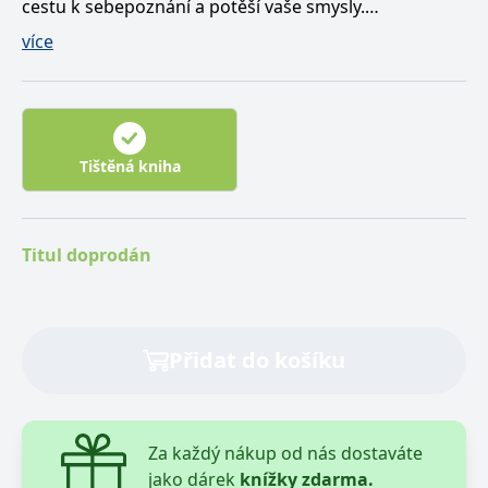
cestu k sebepoznání a potěší vaše smysly.
více
Uvnitř najdete dostatek prostoru pro své vlastní
postřehy, ale také inspirativní rady a cvičení, jež vám
pomohou vyrovnat se s přetížením smyslového
vnímání a nastavit váš každodenní program tak, aby
vám život přinášel radost. V deníku také objevíte
Tištěná kniha
účinné nástroje, které vás zbaví stresu a přejatých
negativních emocí, naučí vás pracovat se silami, jež
vám dodávají životní energii, a ctít moudrost
Titul doprodán
vlastního těla.
Kéž vám každá stránka nabídne příležitost stát se
silnějším člověkem a porozumět daru vysoké
Přidat do košíku
citlivosti.
Za každý nákup od nás dostaváte
jako dárek
knížky zdarma.