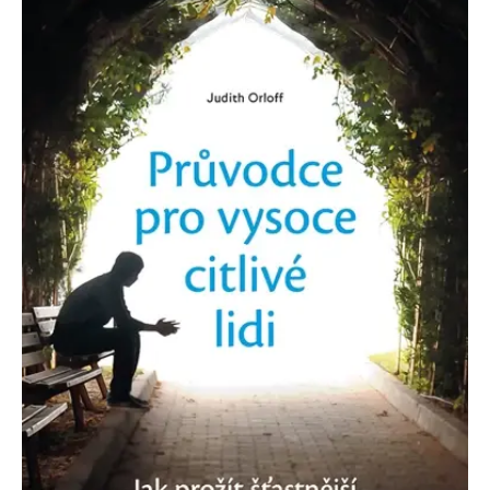
koncový uživatel používá
webové stránky a
jakoukoli reklamu,
kterou koncový uživatel
mohl vidět před
návštěvou uvedeného
webu.
MR
7 dní
Toto je soubor cookie
Microsoft
první strany společnosti
Corporation
Microsoft MSN, který
.c.bing.com
používáme k měření
používání webu pro
interní analýzu.
_uetvid
1 rok
Toto je soubor cookie
Microsoft
využívaný společností
Corporation
Microsoft Bing Ads a je
.grada.cz
sledovacím souborem
cookie. Umožňuje nám
komunikovat s
uživatelem, který již dříve
navštívil náš web.
test_cookie
15 minut
Tento soubor cookie
Google LLC
nastavuje společnost
.doubleclick.net
DoubleClick (kterou
vlastní společnost
Google), aby zjistila, zda
prohlížeč návštěvníka
webu podporuje
soubory cookie.