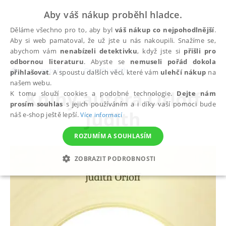
Aby váš nákup proběhl hladce.
Děláme všechno pro to, aby byl
váš nákup co nejpohodlnější
.
Aby si web pamatoval, že už jste u nás nakoupili. Snažíme se,
abychom vám
nenabízeli detektivku
, když jste si
přišli pro
odbornou literaturu
. Abyste se
nemuseli pořád dokola
autoři
Orloff Judith
přihlašovat
. A spoustu dalších věcí, které vám
ulehčí nákup
na
našem webu.
Knihy autora
Orloff
K tomu slouží cookies a podobné technologie.
Dejte nám
prosím souhlas
s jejich používáním a i díky vaší pomoci bude
Judith
náš e-shop ještě lepší.
Více informací
ROZUMÍM A SOUHLASÍM
ZOBRAZIT PODROBNOSTI
NEZBYTNÉ
ANALYTICKÉ
MARKETINGOVÉ
FUNKČNÍ
NEZAŘAZENÉ SOUBORY