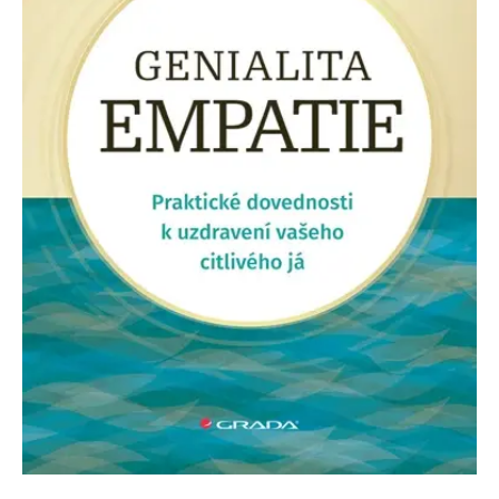
Nezbytné
Analytické
Marketingové
Funkční
Nezařazené soubory
Nezbytně nutné soubory cookie umožňují základní funkce webových
stránek, jako je přihlášení uživatele a správa účtu. Webové stránky nelze
bez nezbytně nutných souborů cookie správně používat.
Provider /
Název
Vyprší
Popis
Doména
CookieScriptConsent
1 měsíc
Tento soubor
CookieScript
cookie
www.grada.cz
používá
služba
Cookie-
Script.com k
zapamatování
předvoleb
souhlasu se
soubory
cookie
návštěvníků.
Je nutné, aby
banner
cookie
Cookie-
Script.com
fungoval