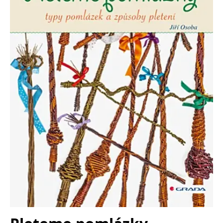
Nezbytné
Analytické
Marketingové
Funkční
Nezařazené soubory
Nezbytně nutné soubory cookie umožňují základní funkce webových
stránek, jako je přihlášení uživatele a správa účtu. Webové stránky nelze
bez nezbytně nutných souborů cookie správně používat.
Provider /
Název
Vyprší
Popis
Doména
CookieScriptConsent
1 měsíc
Tento soubor
CookieScript
cookie
www.grada.cz
používá
služba
Cookie-
Script.com k
zapamatování
předvoleb
souhlasu se
soubory
cookie
návštěvníků.
Je nutné, aby
banner
cookie
Cookie-
Script.com
fungoval