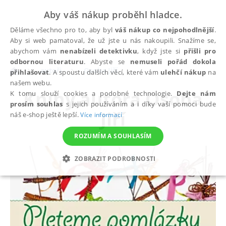
Aby váš nákup proběhl hladce.
Děláme všechno pro to, aby byl
váš nákup co nejpohodlnější
.
Aby si web pamatoval, že už jste u nás nakoupili. Snažíme se,
abychom vám
nenabízeli detektivku
, když jste si
přišli pro
odbornou literaturu
. Abyste se
nemuseli pořád dokola
autoři
Osoba Jiří
přihlašovat
. A spoustu dalších věcí, které vám
ulehčí nákup
na
našem webu.
Knihy autora
Osoba
K tomu slouží cookies a podobné technologie.
Dejte nám
prosím souhlas
s jejich používáním a i díky vaší pomoci bude
Jiří
náš e-shop ještě lepší.
Více informací
ROZUMÍM A SOUHLASÍM
ZOBRAZIT PODROBNOSTI
NEZBYTNÉ
ANALYTICKÉ
MARKETINGOVÉ
FUNKČNÍ
NEZAŘAZENÉ SOUBORY